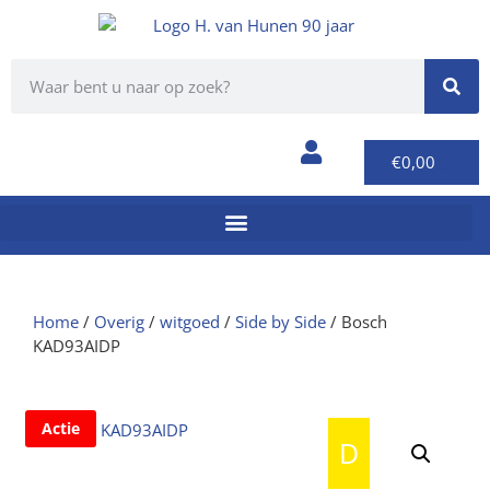
€
0,00
Home
/
Overig
/
witgoed
/
Side by Side
/ Bosch
KAD93AIDP
Actie
D