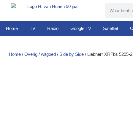
Home
TV
Radio
Google TV
Satelliet
O
Home
/
Overig
/
witgoed
/
Side by Side
/ Liebherr XRFbs 5295-