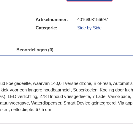
Artikelnummer:
4016803156697
Categorie:
Side by Side
Beoordelingen (0)
nhoud koelgedeelte, waarvan 140,6 l Versheidzone, BioFresh, Automa
kick voor een langere houdbaarheid., Superkoelen, Koeling door luchtc
s), LED verlichting, 278 l Inhoud vriesgedeelte, 7 Lade, VarioSpace,
mperatuurweergave, Waterdispenser, Smart Device geintegreerd, Via a
5 cm, netto diepte: 67,5 cm