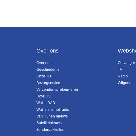
Over ons
Websh
Over ons
Ontvanger
Geschiedenis
TV
Onze TD
Radio
Bezorgservice
Witgoed
Verzenden & retourneren
Hotel TV
Wat is DAB+
Wat is Internet radio
Van Hunen nieuws
Satellietnieuws
Zenderpakketten