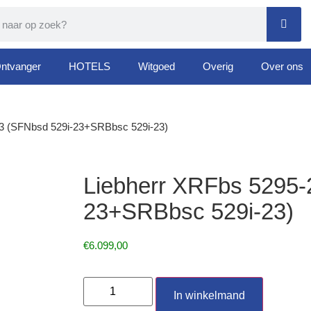
ntvanger
HOTELS
Witgoed
Overig
Over ons
23 (SFNbsd 529i-23+SRBbsc 529i-23)
Liebherr XRFbs 5295-
23+SRBbsc 529i-23)
€
6.099,00
In winkelmand