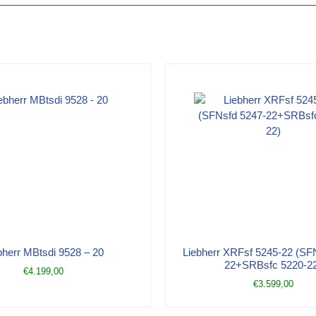
bherr MBtsdi 9528 – 20
Liebherr XRFsf 5245-22 (SF
22+SRBsfc 5220-2
€
4.199,00
€
3.599,00