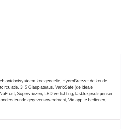
tisch ontdooisysteem koelgedeelte, HydroBreeze: de koude
irculatie, 3, 5 Glasplateaus, VarioSafe (de ideale
 NoFrost, Supervriezen, LED verlichting, IJsblokjesdispenser
pp ondersteunde gegevensoverdracht, Via app te bedienen,