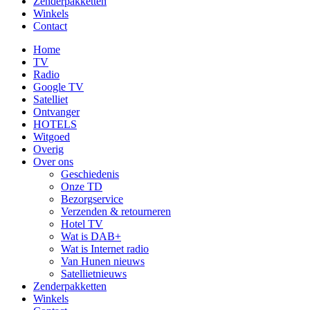
Zenderpakketten
Winkels
Contact
Home
TV
Radio
Google TV
Satelliet
Ontvanger
HOTELS
Witgoed
Overig
Over ons
Geschiedenis
Onze TD
Bezorgservice
Verzenden & retourneren
Hotel TV
Wat is DAB+
Wat is Internet radio
Van Hunen nieuws
Satellietnieuws
Zenderpakketten
Winkels