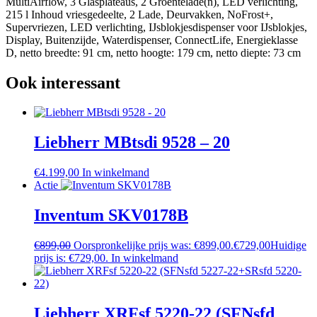
MultiAirflow, 3 Glasplateaus, 2 Groentelade(n), LED verlichting,
215 l Inhoud vriesgedeelte, 2 Lade, Deurvakken, NoFrost+,
Supervriezen, LED verlichting, IJsblokjesdispenser voor IJsblokjes,
Display, Buitenzijde, Waterdispenser, ConnectLife, Energieklasse
D, netto breedte: 91 cm, netto hoogte: 179 cm, netto diepte: 73 cm
Ook interessant
Liebherr MBtsdi 9528 – 20
€
4.199,00
In winkelmand
Actie
Inventum SKV0178B
€
899,00
Oorspronkelijke prijs was: €899,00.
€
729,00
Huidige
prijs is: €729,00.
In winkelmand
Liebherr XRFsf 5220-22 (SFNsfd