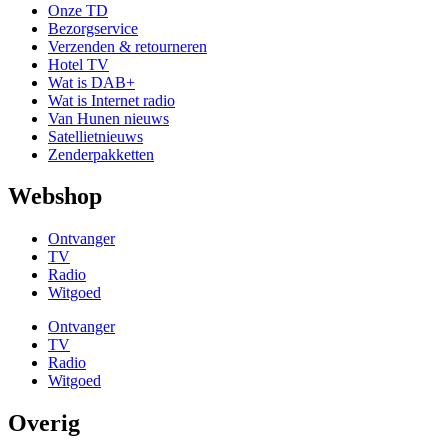
Onze TD
Bezorgservice
Verzenden & retourneren
Hotel TV
Wat is DAB+
Wat is Internet radio
Van Hunen nieuws
Satellietnieuws
Zenderpakketten
Webshop
Ontvanger
TV
Radio
Witgoed
Ontvanger
TV
Radio
Witgoed
Overig