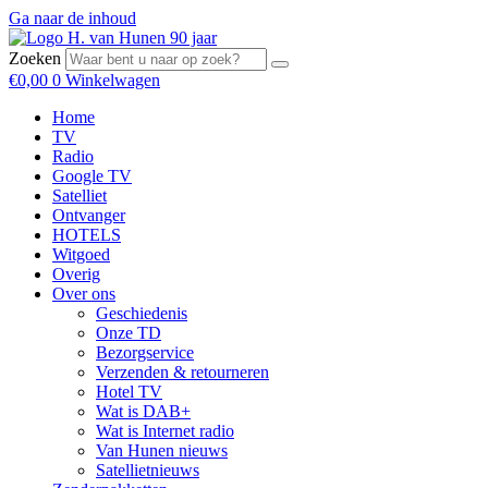
Ga naar de inhoud
Zoeken
€
0,00
0
Winkelwagen
Home
TV
Radio
Google TV
Satelliet
Ontvanger
HOTELS
Witgoed
Overig
Over ons
Geschiedenis
Onze TD
Bezorgservice
Verzenden & retourneren
Hotel TV
Wat is DAB+
Wat is Internet radio
Van Hunen nieuws
Satellietnieuws