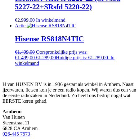
5227-22+SRsfd 5220-22)
€
2.999,00
In winkelmand
Actie
Hisense RS818N4TIC
€
1.499,00
Oorspronkelijke prijs was:
€1.499,00.
€
1.289,00
Huidige prijs is: €1.289,00.
In
winkelmand
H van HUNEN BV is in 1936 gestart als winkel in Arnhem. Naast
ijzerwaren, fietsen kon je er een radio kopen. Wij waren dus een van
de eerste radiozaken in Nederland. Zo heeft ons bedrijf nogal wat
EERSTE keren gehad.
Arnhem:
Van Hunen
Steenstraat 11
6828 CA Arnhem
026-445 7573