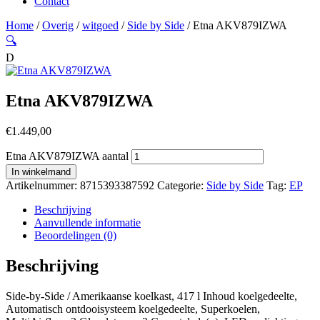
Contact
Home
/
Overig
/
witgoed
/
Side by Side
/ Etna AKV879IZWA
🔍
D
Etna AKV879IZWA
€
1.449,00
Etna AKV879IZWA aantal
In winkelmand
Artikelnummer:
8715393387592
Categorie:
Side by Side
Tag:
EP
Beschrijving
Aanvullende informatie
Beoordelingen (0)
Beschrijving
Side-by-Side / Amerikaanse koelkast, 417 l Inhoud koelgedeelte,
Automatisch ontdooisysteem koelgedeelte, Superkoelen,