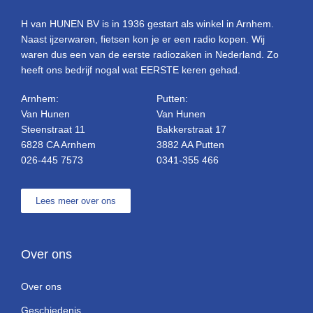
H van HUNEN BV is in 1936 gestart als winkel in Arnhem.
Naast ijzerwaren, fietsen kon je er een radio kopen. Wij
waren dus een van de eerste radiozaken in Nederland. Zo
heeft ons bedrijf nogal wat EERSTE keren gehad.
Arnhem:
Putten:
Van Hunen
Van Hunen
Steenstraat 11
Bakkerstraat 17
6828 CA Arnhem
3882 AA Putten
026-445 7573
0341-355 466
Lees meer over ons
Over ons
Over ons
Geschiedenis