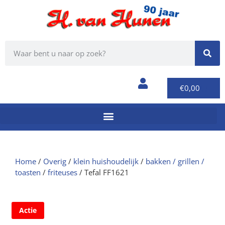
€
0,00
Home
/
Overig
/
klein huishoudelijk
/
bakken / grillen /
toasten
/
friteuses
/ Tefal FF1621
Actie