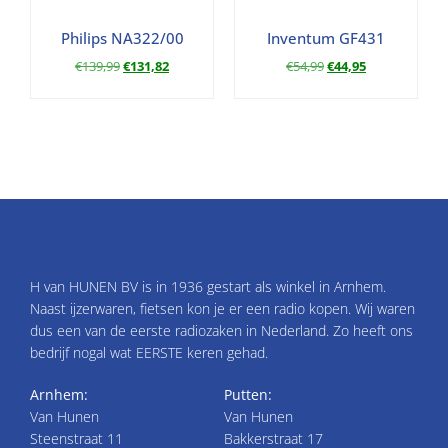
Philips NA322/00
Inventum GF431
€
139,99
€
131,82
€
54,99
€
44,95
H van HUNEN BV is in 1936 gestart als winkel in Arnhem.
Naast ijzerwaren, fietsen kon je er een radio kopen. Wij waren
dus een van de eerste radiozaken in Nederland. Zo heeft ons
bedrijf nogal wat EERSTE keren gehad.
Arnhem:
Putten:
Van Hunen
Van Hunen
Steenstraat 11
Bakkerstraat 17