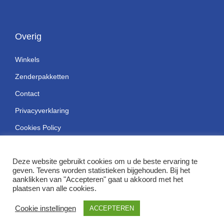
Overig
Winkels
Zenderpakketten
Contact
Privacyverklaring
Cookies Policy
Deze website gebruikt cookies om u de beste ervaring te
geven. Tevens worden statistieken bijgehouden. Bij het
aanklikken van "Accepteren" gaat u akkoord met het
© Copyright H. van Hunen
plaatsen van alle cookies.
Ontwikkeld door SatDesign
Cookie instellingen
ACCEPTEREN