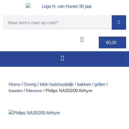
€
0,00
Home
/
Overig
/
klein huishoudelijk
/
bakken / grillen /
toasten
/
friteuses
/ Philips NA352/00 Airfryer