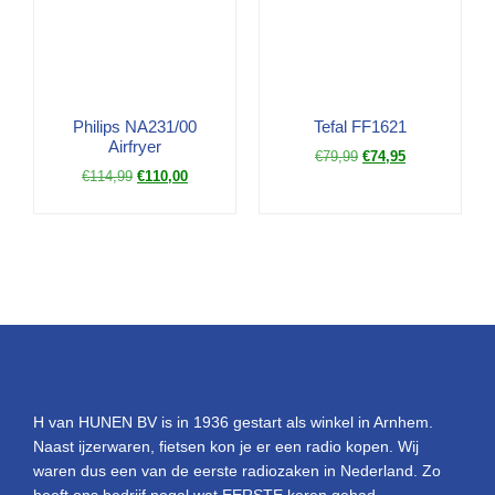
Philips NA231/00
Tefal FF1621
Airfryer
€
79,99
€
74,95
€
114,99
€
110,00
H van HUNEN BV is in 1936 gestart als winkel in Arnhem.
Naast ijzerwaren, fietsen kon je er een radio kopen. Wij
waren dus een van de eerste radiozaken in Nederland. Zo
heeft ons bedrijf nogal wat EERSTE keren gehad.