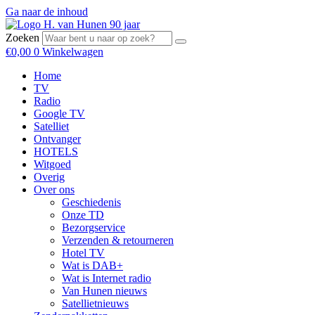
Ga naar de inhoud
Zoeken
€
0,00
0
Winkelwagen
Home
TV
Radio
Google TV
Satelliet
Ontvanger
HOTELS
Witgoed
Overig
Over ons
Geschiedenis
Onze TD
Bezorgservice
Verzenden & retourneren
Hotel TV
Wat is DAB+
Wat is Internet radio
Van Hunen nieuws
Satellietnieuws