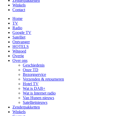
Zenderpakketten
Winkels
Contact
Home
TV
Radio
Google TV
Satelliet
Ontvanger
HOTELS
Witgoed
Overig
Over ons
Geschiedenis
Onze TD
Bezorgservice
Verzenden & retourneren
Hotel TV
Wat is DAB+
Wat is Internet radio
Van Hunen nieuws
Satellietnieuws
Zenderpakketten
Winkels