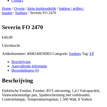
Contact
Home
/
Overig
/
klein huishoudelijk
/
bakken / grillen /
toasten
/
fondues
/ Severin FO 2470
Severin FO 2470
€
49,99
Uitverkocht
Artikelnummer:
4008146036903
Categorie:
fondues
Tag:
EP
Beschrijving
Aanvullende informatie
Beoordelingen (0)
Beschrijving
Elektrische Fondue, Fondue, RVS uitvoering, 1,4 l Vulcapaciteit,
Vaatwasbestendige pan, Spatbescherming met vorkhouder,
Controlelampje, Temperatuurregelaar, 1.500 Watt, 8 Vorken