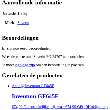
Aanvullende informatie
Gewicht
1,8 kg
Merk
Severin
Beoordelingen
Er zijn nog geen beoordelingen.
Wees de eerste om “Severin FO 2470” te beoordelen
Je moet
ingelogd zijn
om een beoordeling te plaatsen.
Gerelateerde producten
Actie
Inventum GF645F
€
74,99
Oorspronkelijke prijs was: €74,99.
€
49,19
Huidige prijs