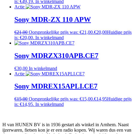
is: €49,19.
In winkelmand
Actie
Sony MDR-ZX 110 APW
€
21,00
Oorspronkelijke prijs was: €21,00.
€
20,00
Huidige prijs
is: €20,00.
In winkelmand
Sony MDRZX310APB.CE7
€
30,00
In winkelmand
Actie
Sony MDREX15APLI.CE7
€
15,00
Oorspronkelijke prijs was: €15,00.
€
14,95
Huidige prijs
is: €14,95.
In winkelmand
H van HUNEN BV is in 1936 gestart als winkel in Arnhem. Naast
ijzerwaren, fietsen kon je er een radio kopen. Wij waren dus een van