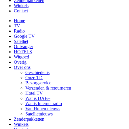
Zenderpakketten
Winkels
Contact
Home
TV
Radio
Google TV
Satelliet
Ontvanger
HOTELS
Witgoed
Overig
Over ons
Geschiedenis
Onze TD
Bezorgservice
Verzenden & retourneren
Hotel TV
Wat is DAB+
Wat is Internet radio
Van Hunen nieuws
Satellietnieuws
Zenderpakketten
Winkels