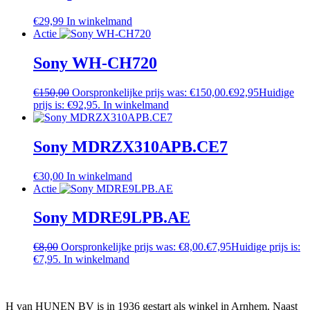
€
29,99
In winkelmand
Actie
Sony WH-CH720
€
150,00
Oorspronkelijke prijs was: €150,00.
€
92,95
Huidige
prijs is: €92,95.
In winkelmand
Sony MDRZX310APB.CE7
€
30,00
In winkelmand
Actie
Sony MDRE9LPB.AE
€
8,00
Oorspronkelijke prijs was: €8,00.
€
7,95
Huidige prijs is:
€7,95.
In winkelmand
H van HUNEN BV is in 1936 gestart als winkel in Arnhem. Naast