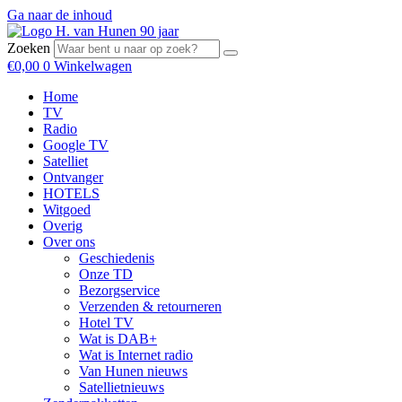
Ga naar de inhoud
Zoeken
€
0,00
0
Winkelwagen
Home
TV
Radio
Google TV
Satelliet
Ontvanger
HOTELS
Witgoed
Overig
Over ons
Geschiedenis
Onze TD
Bezorgservice
Verzenden & retourneren
Hotel TV
Wat is DAB+
Wat is Internet radio
Van Hunen nieuws
Satellietnieuws