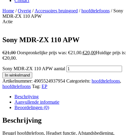
Contact
Home
/
Overig
/
Accessoires bruingoed
/
hoofdtelefoons
/ Sony
MDR-ZX 110 APW
Actie
Sony MDR-ZX 110 APW
€
21,00
Oorspronkelijke prijs was: €21,00.
€
20,00
Huidige prijs is:
€20,00.
Sony MDR-ZX 110 APW aantal
In winkelmand
Artikelnummer:
4905524937954
Categorieën:
hoofdtelefoons
,
hoofdtelefoons
Tag:
EP
Beschrijving
Aanvullende informatie
Beoordelingen (0)
Beschrijving
Beugel hoofdtelefoon, Headset functie, Afstandsbediening,