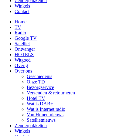
Zenderpakketten
Winkels
Contact
Home
TV
Radio
Google TV
Satelliet
Ontvanger
HOTELS
Witgoed
Overig
Over ons
Geschiedenis
Onze TD
Bezorgservice
Verzenden & retourneren
Hotel TV
Wat is DAB+
Wat is Internet radio
Van Hunen nieuws
Satellietnieuws
Zenderpakketten
Winkels