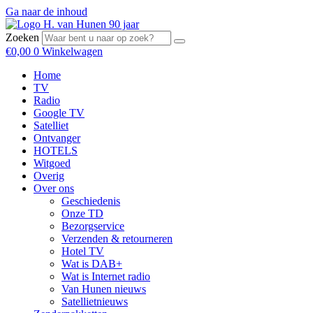
Ga naar de inhoud
Zoeken
€
0,00
0
Winkelwagen
Home
TV
Radio
Google TV
Satelliet
Ontvanger
HOTELS
Witgoed
Overig
Over ons
Geschiedenis
Onze TD
Bezorgservice
Verzenden & retourneren
Hotel TV
Wat is DAB+
Wat is Internet radio
Van Hunen nieuws
Satellietnieuws