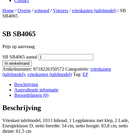
Contact
Home
/
Overig
/
witgoed
/
Vriezers
/
vrieskasten (tafelmodel)
/ SB
SB4065
SB SB4065
Prijs op aanvraag
SB SB4065 aantal
In winkelmand
Artikelnummer:
8718226350572
Categorieën:
vrieskasten
(tafelmodel)
,
vrieskasten (tafelmodel)
Tag:
EP
Beschrijving
Aanvullende informatie
Beoordelingen (0)
Beschrijving
Vrieskast tafelmodel, 103 l Inhoud, 1 Legplateaus met klep, 2 Lade,
Energieklasse D, netto breedte: 54 cm, netto hoogte: 83,8 cm, netto
diepte: 61,5 cm