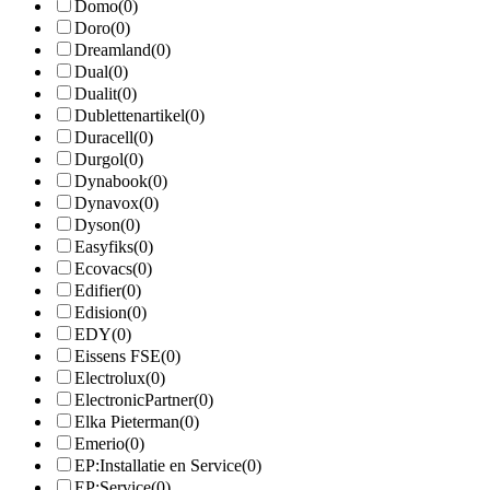
Domo
(0)
Doro
(0)
Dreamland
(0)
Dual
(0)
Dualit
(0)
Dublettenartikel
(0)
Duracell
(0)
Durgol
(0)
Dynabook
(0)
Dynavox
(0)
Dyson
(0)
Easyfiks
(0)
Ecovacs
(0)
Edifier
(0)
Edision
(0)
EDY
(0)
Eissens FSE
(0)
Electrolux
(0)
ElectronicPartner
(0)
Elka Pieterman
(0)
Emerio
(0)
EP:Installatie en Service
(0)
EP:Service
(0)