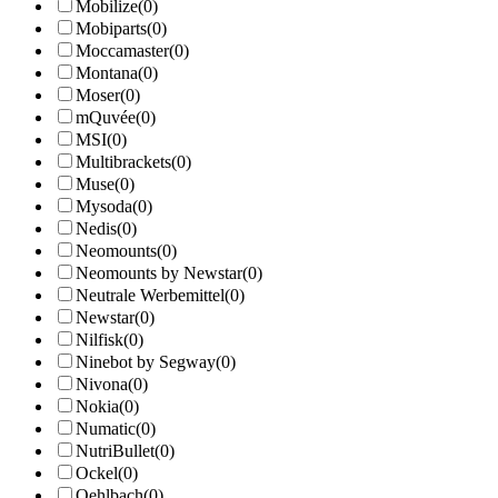
Mobilize
(0)
Mobiparts
(0)
Moccamaster
(0)
Montana
(0)
Moser
(0)
mQuvée
(0)
MSI
(0)
Multibrackets
(0)
Muse
(0)
Mysoda
(0)
Nedis
(0)
Neomounts
(0)
Neomounts by Newstar
(0)
Neutrale Werbemittel
(0)
Newstar
(0)
Nilfisk
(0)
Ninebot by Segway
(0)
Nivona
(0)
Nokia
(0)
Numatic
(0)
NutriBullet
(0)
Ockel
(0)
Oehlbach
(0)