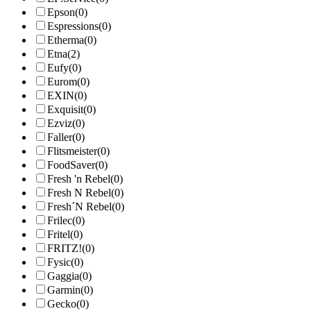
Epson
(0)
Espressions
(0)
Etherma
(0)
Etna
(2)
Eufy
(0)
Eurom
(0)
EXIN
(0)
Exquisit
(0)
Ezviz
(0)
Faller
(0)
Flitsmeister
(0)
FoodSaver
(0)
Fresh 'n Rebel
(0)
Fresh N Rebel
(0)
Fresh´N Rebel
(0)
Frilec
(0)
Fritel
(0)
FRITZ!
(0)
Fysic
(0)
Gaggia
(0)
Garmin
(0)
Gecko
(0)