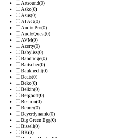
Artsound
(0)
Asko
(0)
Asus
(0)
ATAG
(0)
Audio Pro
(0)
AudioQuest
(0)
AVM
(0)
Azerty
(0)
Babyliss
(0)
Bandridge
(0)
Bartscher
(0)
Bauknecht
(0)
Beats
(0)
Beko
(0)
Belkin
(0)
Berghoff
(0)
Bestron
(0)
Beurer
(0)
Beyerdynamic
(0)
Big Green Egg
(0)
Bissell
(0)
BK
(0)