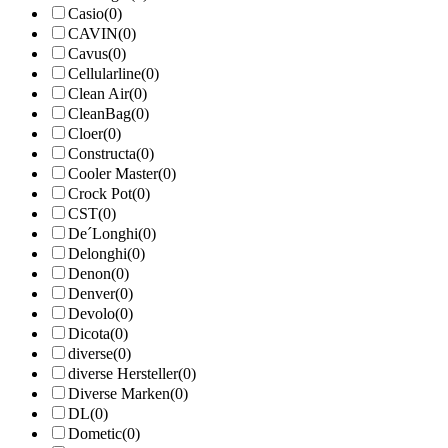
Casio
(0)
CAVIN
(0)
Cavus
(0)
Cellularline
(0)
Clean Air
(0)
CleanBag
(0)
Cloer
(0)
Constructa
(0)
Cooler Master
(0)
Crock Pot
(0)
CST
(0)
De´Longhi
(0)
Delonghi
(0)
Denon
(0)
Denver
(0)
Devolo
(0)
Dicota
(0)
diverse
(0)
diverse Hersteller
(0)
Diverse Marken
(0)
DL
(0)
Dometic
(0)