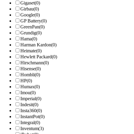
Gigaset
(0)
Girbau
(0)
Google
(0)
GP Battery
(0)
GreenPan
(0)
Grundig
(0)
Hama
(0)
Harman Kardon
(0)
Heimate
(0)
Hewlett Packard
(0)
Hirschmann
(0)
Hisense
(0)
Hombli
(0)
HP
(0)
Humax
(0)
Imou
(0)
Imperial
(0)
Indesit
(0)
Insta360
(0)
InstantPot
(0)
Integral
(0)
Inventum
(3)