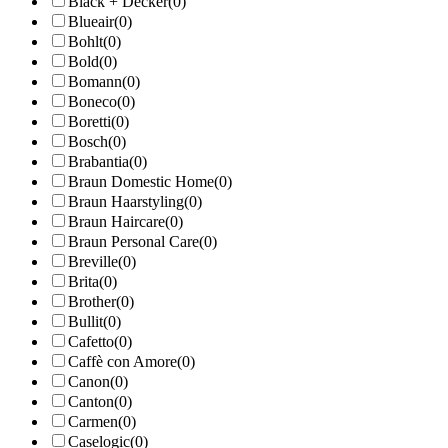
Black + Decker
(0)
Blueair
(0)
Bohlt
(0)
Bold
(0)
Bomann
(0)
Boneco
(0)
Boretti
(0)
Bosch
(0)
Brabantia
(0)
Braun Domestic Home
(0)
Braun Haarstyling
(0)
Braun Haircare
(0)
Braun Personal Care
(0)
Breville
(0)
Brita
(0)
Brother
(0)
Bullit
(0)
Cafetto
(0)
Caffè con Amore
(0)
Canon
(0)
Canton
(0)
Carmen
(0)
Caselogic
(0)