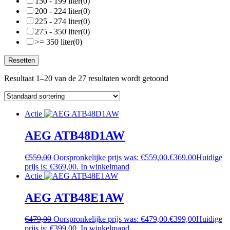
150 - 199 liter
(0)
200 - 224 liter
(0)
225 - 274 liter
(0)
275 - 350 liter
(0)
>= 350 liter
(0)
Resetten
Resultaat 1–20 van de 27 resultaten wordt getoond
Actie
AEG ATB48D1AW
€
559,00
Oorspronkelijke prijs was: €559,00.
€
369,00
Huidige
prijs is: €369,00.
In winkelmand
Actie
AEG ATB48E1AW
€
479,00
Oorspronkelijke prijs was: €479,00.
€
399,00
Huidige
prijs is: €399,00.
In winkelmand