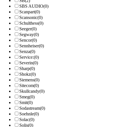
SB
(2)
SBS AUDIO
(0)
Scanpart
(0)
Scansonic
(0)
Schulthess
(0)
Seeger
(0)
Segway
(0)
Sencor
(0)
Sennheiser
(0)
Senza
(0)
Service:
(0)
Severin
(0)
Sharp
(0)
Shokz
(0)
Siemens
(0)
Sitecom
(0)
Skullcandy
(0)
Smeg
(0)
Smit
(0)
Sodastream
(0)
Soehnle
(0)
Solac
(0)
Solis
(0)