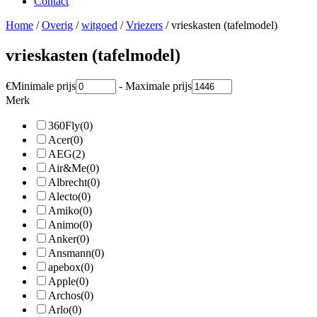
Contact
Home
/
Overig
/
witgoed
/
Vriezers
/ vrieskasten (tafelmodel)
vrieskasten (tafelmodel)
€
Minimale prijs
-
Maximale prijs
Merk
360Fly
(0)
Acer
(0)
AEG
(2)
Air&Me
(0)
Albrecht
(0)
Alecto
(0)
Amiko
(0)
Animo
(0)
Anker
(0)
Ansmann
(0)
apebox
(0)
Apple
(0)
Archos
(0)
Arlo
(0)