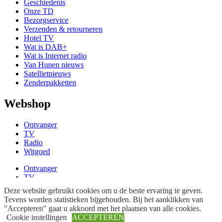
Geschiedenis
Onze TD
Bezorgservice
Verzenden & retourneren
Hotel TV
Wat is DAB+
Wat is Internet radio
Van Hunen nieuws
Satellietnieuws
Zenderpakketten
Webshop
Ontvanger
TV
Radio
Witgoed
Ontvanger
TV
Radio
Deze website gebruikt cookies om u de beste ervaring te geven.
Witgoed
Tevens worden statistieken bijgehouden. Bij het aanklikken van
"Accepteren" gaat u akkoord met het plaatsen van alle cookies.
Overig
Cookie instellingen
ACCEPTEREN