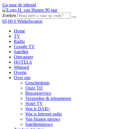
Ga naar de inhoud
Zoeken
€
0,00
0
Winkelwagen
Home
TV
Radio
Google TV
Satelliet
Ontvanger
HOTELS
Witgoed
Overig
Over ons
Geschiedenis
Onze TD
Bezorgservice
Verzenden & retourneren
Hotel TV
Wat is DAB+
Wat is Internet radio
Van Hunen nieuws
Satellietnieuws