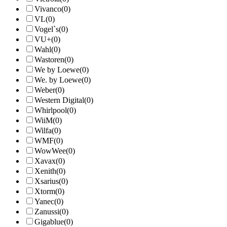
Vivanco
(0)
VL
(0)
Vogel`s
(0)
VU+
(0)
Wahl
(0)
Wastoren
(0)
We by Loewe
(0)
We. by Loewe
(0)
Weber
(0)
Western Digital
(0)
Whirlpool
(0)
WiiM
(0)
Wilfa
(0)
WMF
(0)
WowWee
(0)
Xavax
(0)
Xenith
(0)
Xsarius
(0)
Xtorm
(0)
Yanec
(0)
Zanussi
(0)
Gigablue
(0)