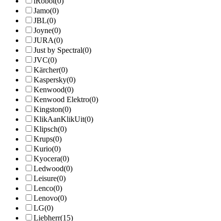
iRobot
(0)
Jamo
(0)
JBL
(0)
Joyne
(0)
JURA
(0)
Just by Spectral
(0)
JVC
(0)
Kärcher
(0)
Kaspersky
(0)
Kenwood
(0)
Kenwood Elektro
(0)
Kingston
(0)
KlikAanKlikUit
(0)
Klipsch
(0)
Krups
(0)
Kurio
(0)
Kyocera
(0)
Ledwood
(0)
Leisure
(0)
Lenco
(0)
Lenovo
(0)
LG
(0)
Liebherr
(15)