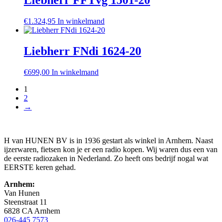
Liebherr FFTvg 1501-20
€
1.324,95
In winkelmand
Liebherr FNdi 1624-20
€
699,00
In winkelmand
1
2
→
H van HUNEN BV is in 1936 gestart als winkel in Arnhem. Naast
ijzerwaren, fietsen kon je er een radio kopen. Wij waren dus een van
de eerste radiozaken in Nederland. Zo heeft ons bedrijf nogal wat
EERSTE keren gehad.
Arnhem:
Van Hunen
Steenstraat 11
6828 CA Arnhem
026-445 7573