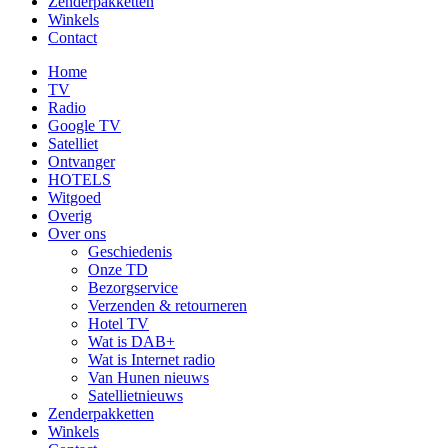
Zenderpakketten
Winkels
Contact
Home
TV
Radio
Google TV
Satelliet
Ontvanger
HOTELS
Witgoed
Overig
Over ons
Geschiedenis
Onze TD
Bezorgservice
Verzenden & retourneren
Hotel TV
Wat is DAB+
Wat is Internet radio
Van Hunen nieuws
Satellietnieuws
Zenderpakketten
Winkels