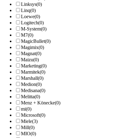
Linksys
(0)
Linq
(0)
Loewe
(0)
Logitech
(0)
M-System
(0)
M7
(0)
MagicBullet
(0)
Magimix
(0)
Magnat
(0)
Maizu
(0)
Marketing
(0)
Marmitek
(0)
Marshall
(0)
Medion
(0)
Medisana
(0)
Melitta
(0)
Menz + Könecke
(0)
mi
(0)
Microsoft
(0)
Miele
(3)
Mill
(0)
MIO
(0)