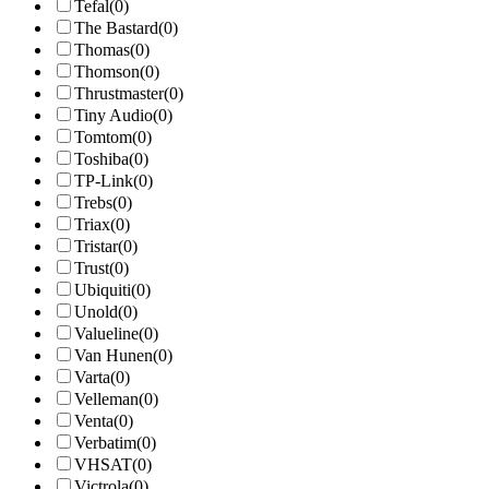
Tefal
(0)
The Bastard
(0)
Thomas
(0)
Thomson
(0)
Thrustmaster
(0)
Tiny Audio
(0)
Tomtom
(0)
Toshiba
(0)
TP-Link
(0)
Trebs
(0)
Triax
(0)
Tristar
(0)
Trust
(0)
Ubiquiti
(0)
Unold
(0)
Valueline
(0)
Van Hunen
(0)
Varta
(0)
Velleman
(0)
Venta
(0)
Verbatim
(0)
VHSAT
(0)
Victrola
(0)