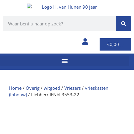
€
0,00
Home
/
Overig
/
witgoed
/
Vriezers
/
vrieskasten
(Inbouw)
/ Liebherr IFNbi 3553-22