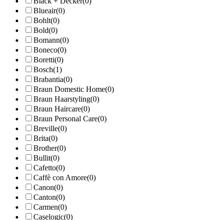
Black + Decker
(0)
Blueair
(0)
Bohlt
(0)
Bold
(0)
Bomann
(0)
Boneco
(0)
Boretti
(0)
Bosch
(1)
Brabantia
(0)
Braun Domestic Home
(0)
Braun Haarstyling
(0)
Braun Haircare
(0)
Braun Personal Care
(0)
Breville
(0)
Brita
(0)
Brother
(0)
Bullit
(0)
Cafetto
(0)
Caffè con Amore
(0)
Canon
(0)
Canton
(0)
Carmen
(0)
Caselogic
(0)