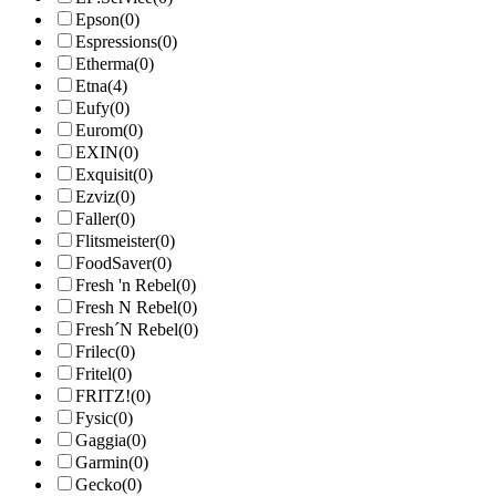
Epson
(0)
Espressions
(0)
Etherma
(0)
Etna
(4)
Eufy
(0)
Eurom
(0)
EXIN
(0)
Exquisit
(0)
Ezviz
(0)
Faller
(0)
Flitsmeister
(0)
FoodSaver
(0)
Fresh 'n Rebel
(0)
Fresh N Rebel
(0)
Fresh´N Rebel
(0)
Frilec
(0)
Fritel
(0)
FRITZ!
(0)
Fysic
(0)
Gaggia
(0)
Garmin
(0)
Gecko
(0)