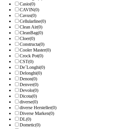
Casio
(0)
CAVIN
(0)
Cavus
(0)
Cellularline
(0)
Clean Air
(0)
CleanBag
(0)
Cloer
(0)
Constructa
(0)
Cooler Master
(0)
Crock Pot
(0)
CST
(0)
De´Longhi
(0)
Delonghi
(0)
Denon
(0)
Denver
(0)
Devolo
(0)
Dicota
(0)
diverse
(0)
diverse Hersteller
(0)
Diverse Marken
(0)
DL
(0)
Dometic
(0)