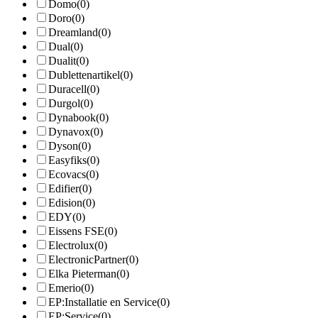
Domo
(0)
Doro
(0)
Dreamland
(0)
Dual
(0)
Dualit
(0)
Dublettenartikel
(0)
Duracell
(0)
Durgol
(0)
Dynabook
(0)
Dynavox
(0)
Dyson
(0)
Easyfiks
(0)
Ecovacs
(0)
Edifier
(0)
Edision
(0)
EDY
(0)
Eissens FSE
(0)
Electrolux
(0)
ElectronicPartner
(0)
Elka Pieterman
(0)
Emerio
(0)
EP:Installatie en Service
(0)
EP:Service
(0)