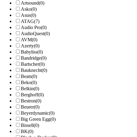
Artsound
(0)
Asko
(0)
Asus
(0)
ATAG
(7)
Audio Pro
(0)
AudioQuest
(0)
AVM
(0)
Azerty
(0)
Babyliss
(0)
Bandridge
(0)
Bartscher
(0)
Bauknecht
(0)
Beats
(0)
Beko
(0)
Belkin
(0)
Berghoff
(0)
Bestron
(0)
Beurer
(0)
Beyerdynamic
(0)
Big Green Egg
(0)
Bissell
(0)
BK
(0)