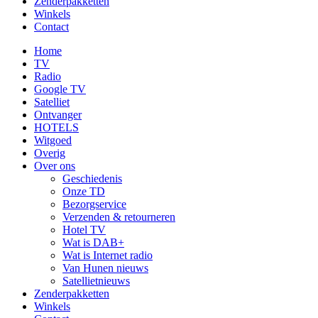
Zenderpakketten
Winkels
Contact
Home
TV
Radio
Google TV
Satelliet
Ontvanger
HOTELS
Witgoed
Overig
Over ons
Geschiedenis
Onze TD
Bezorgservice
Verzenden & retourneren
Hotel TV
Wat is DAB+
Wat is Internet radio
Van Hunen nieuws
Satellietnieuws
Zenderpakketten
Winkels