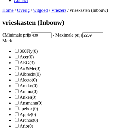
Contact
Home
/
Overig
/
witgoed
/
Vriezers
/ vrieskasten (Inbouw)
vrieskasten (Inbouw)
€
Minimale prijs
-
Maximale prijs
Merk
360Fly
(0)
Acer
(0)
AEG
(3)
Air&Me
(0)
Albrecht
(0)
Alecto
(0)
Amiko
(0)
Animo
(0)
Anker
(0)
Ansmann
(0)
apebox
(0)
Apple
(0)
Archos
(0)
Arlo
(0)