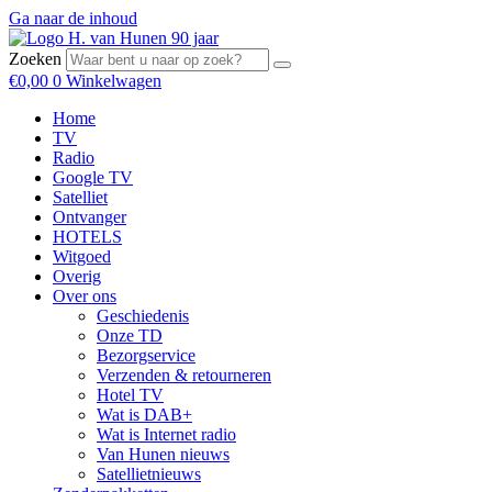
Ga naar de inhoud
Zoeken
€
0,00
0
Winkelwagen
Home
TV
Radio
Google TV
Satelliet
Ontvanger
HOTELS
Witgoed
Overig
Over ons
Geschiedenis
Onze TD
Bezorgservice
Verzenden & retourneren
Hotel TV
Wat is DAB+
Wat is Internet radio
Van Hunen nieuws
Satellietnieuws