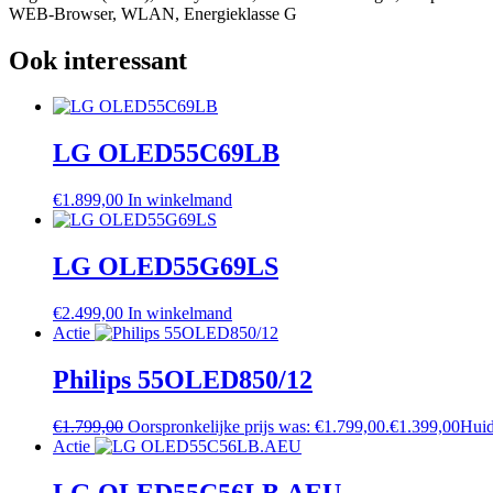
WEB-Browser, WLAN, Energieklasse G
Ook interessant
LG OLED55C69LB
€
1.899,00
In winkelmand
LG OLED55G69LS
€
2.499,00
In winkelmand
Actie
Philips 55OLED850/12
€
1.799,00
Oorspronkelijke prijs was: €1.799,00.
€
1.399,00
Huid
Actie
LG OLED55C56LB.AEU