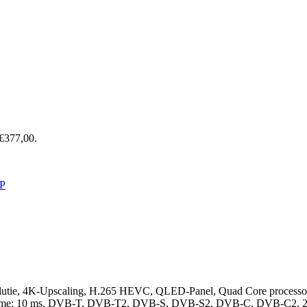
 €377,00.
P
 resolutie, 4K-Upscaling, H.265 HEVC, QLED-Panel, Quad Core proc
 Time: 10 ms, DVB-T, DVB-T2, DVB-S, DVB-S2, DVB-C, DVB-C2, 2