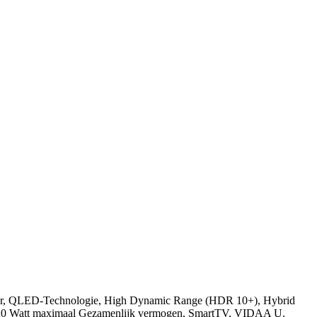
essor, QLED-Technologie, High Dynamic Range (HDR 10+), Hybrid
0 Watt maximaal Gezamenlijk vermogen, SmartTV, VIDAA U,