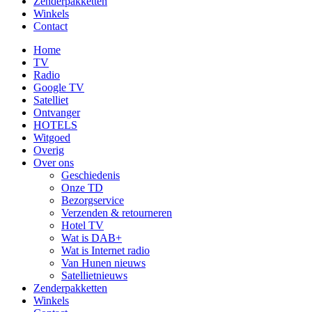
Zenderpakketten
Winkels
Contact
Home
TV
Radio
Google TV
Satelliet
Ontvanger
HOTELS
Witgoed
Overig
Over ons
Geschiedenis
Onze TD
Bezorgservice
Verzenden & retourneren
Hotel TV
Wat is DAB+
Wat is Internet radio
Van Hunen nieuws
Satellietnieuws
Zenderpakketten
Winkels