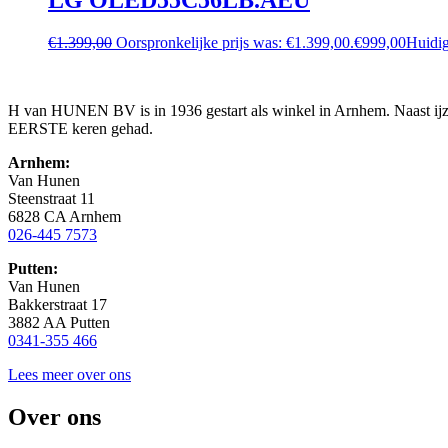
€
1.399,00
Oorspronkelijke prijs was: €1.399,00.
€
999,00
Huidig
H van HUNEN BV is in 1936 gestart als winkel in Arnhem. Naast ijzer
EERSTE keren gehad.
Arnhem:
Van Hunen
Steenstraat 11
6828 CA Arnhem
026-445 7573
Putten:
Van Hunen
Bakkerstraat 17
3882 AA Putten
0341-355 466
Lees meer over ons
Over ons