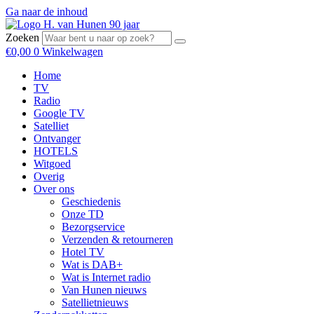
Ga naar de inhoud
Zoeken
€
0,00
0
Winkelwagen
Home
TV
Radio
Google TV
Satelliet
Ontvanger
HOTELS
Witgoed
Overig
Over ons
Geschiedenis
Onze TD
Bezorgservice
Verzenden & retourneren
Hotel TV
Wat is DAB+
Wat is Internet radio
Van Hunen nieuws
Satellietnieuws