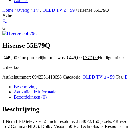
Contact
Home
/
Overig
/
TV
/
OLED TV ≤ - 59
/ Hisense 55E79Q
Actie
🔍
G
Hisense 55E79Q
€
449,00
Oorspronkelijke prijs was: €449,00.
€
377,00
Huidige prijs is:
Uitverkocht
Artikelnummer:
6942351418698
Categorie:
OLED TV ≤ - 59
Tag:
E
Beschrijving
Aanvullende informatie
Beoordelingen (0)
Beschrijving
139cm LED televisie, 55 inch, resolutie: 3.840×2.160 pixels, 4K
Log Gamma (HLG), Dolby Vision, 50 Hz-Technologie, Response