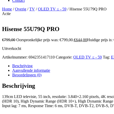
Contact
Home
/
Overig
/
TV
/
OLED TV ≤ - 59
/ Hisense 55U79Q PRO
Actie
Hisense 55U79Q PRO
€
799,00
Oorspronkelijke prijs was: €799,00.
€
644,00
Huidige prijs is:
Uitverkocht
Artikelnummer:
6942351417110
Categorie:
OLED TV ≤ - 59
Tag:
E
Beschrijving
Aanvullende informatie
Beoordelingen (0)
Beschrijving
139cm LED televisie, 55 inch, resolutie: 3.840×2.160 pixels, 4K
(HDR 10), High Dynamic Range (HDR 10+), High Dynamic Range 
Input lag: 7 ms, Response Time: 6 ms, DVB-T, DVB-T2, DVB-S, 