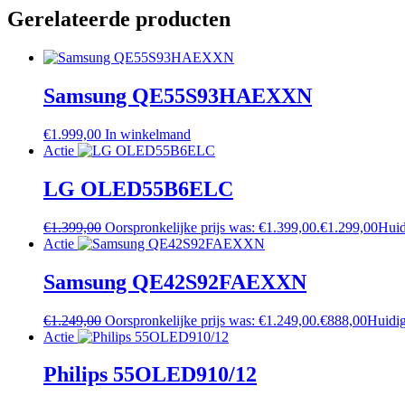
Gerelateerde producten
Samsung QE55S93HAEXXN
€
1.999,00
In winkelmand
Actie
LG OLED55B6ELC
€
1.399,00
Oorspronkelijke prijs was: €1.399,00.
€
1.299,00
Huid
Actie
Samsung QE42S92FAEXXN
€
1.249,00
Oorspronkelijke prijs was: €1.249,00.
€
888,00
Huidig
Actie
Philips 55OLED910/12