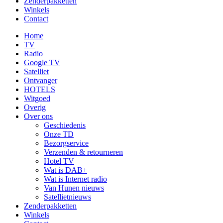
Zenderpakketten
Winkels
Contact
Home
TV
Radio
Google TV
Satelliet
Ontvanger
HOTELS
Witgoed
Overig
Over ons
Geschiedenis
Onze TD
Bezorgservice
Verzenden & retourneren
Hotel TV
Wat is DAB+
Wat is Internet radio
Van Hunen nieuws
Satellietnieuws
Zenderpakketten
Winkels