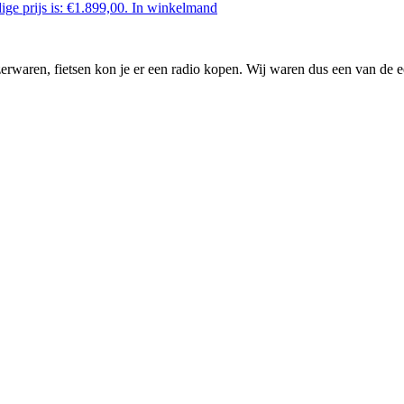
ige prijs is: €1.899,00.
In winkelmand
waren, fietsen kon je er een radio kopen. Wij waren dus een van de ee