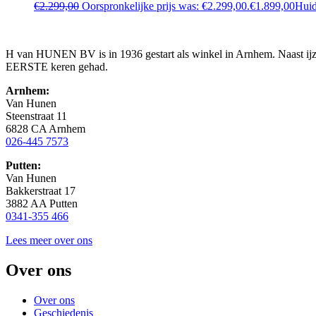
€
2.299,00
Oorspronkelijke prijs was: €2.299,00.
€
1.899,00
Huid
H van HUNEN BV is in 1936 gestart als winkel in Arnhem. Naast ijzer
EERSTE keren gehad.
Arnhem:
Van Hunen
Steenstraat 11
6828 CA Arnhem
026-445 7573
Putten:
Van Hunen
Bakkerstraat 17
3882 AA Putten
0341-355 466
Lees meer over ons
Over ons
Over ons
Geschiedenis