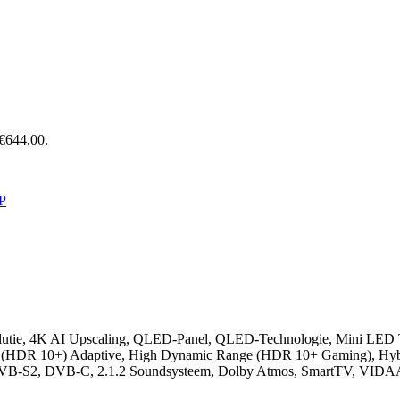
 €644,00.
P
 resolutie, 4K AI Upscaling, QLED-Panel, QLED-Technologie, Mini 
(HDR 10+) Adaptive, High Dynamic Range (HDR 10+ Gaming), Hybr
DVB-S2, DVB-C, 2.1.2 Soundsysteem, Dolby Atmos, SmartTV, VIDAA