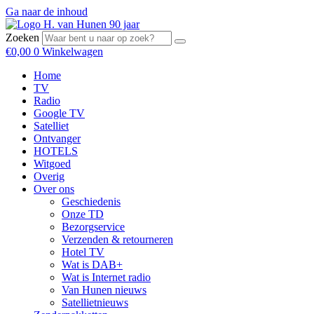
Ga naar de inhoud
Zoeken
€
0,00
0
Winkelwagen
Home
TV
Radio
Google TV
Satelliet
Ontvanger
HOTELS
Witgoed
Overig
Over ons
Geschiedenis
Onze TD
Bezorgservice
Verzenden & retourneren
Hotel TV
Wat is DAB+
Wat is Internet radio
Van Hunen nieuws
Satellietnieuws