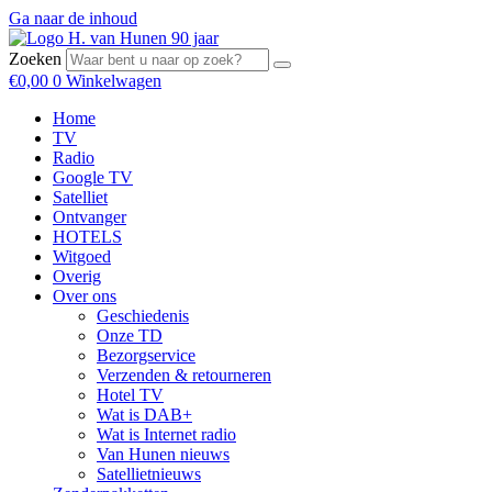
Ga naar de inhoud
Zoeken
€
0,00
0
Winkelwagen
Home
TV
Radio
Google TV
Satelliet
Ontvanger
HOTELS
Witgoed
Overig
Over ons
Geschiedenis
Onze TD
Bezorgservice
Verzenden & retourneren
Hotel TV
Wat is DAB+
Wat is Internet radio
Van Hunen nieuws
Satellietnieuws