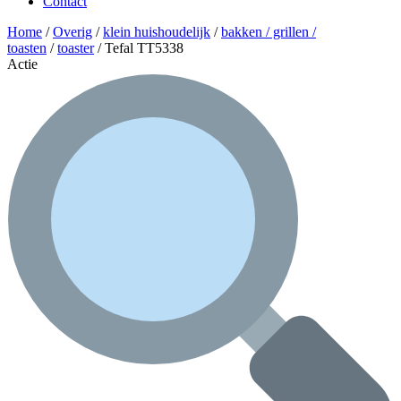
Contact
Home
/
Overig
/
klein huishoudelijk
/
bakken / grillen /
toasten
/
toaster
/ Tefal TT5338
Actie