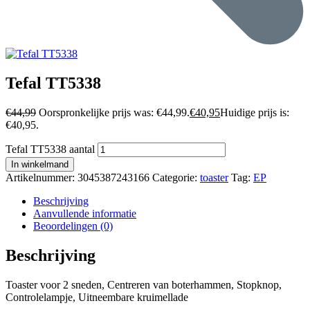
Tefal TT5338
€
44,99
Oorspronkelijke prijs was: €44,99.
€
40,95
Huidige prijs is:
€40,95.
Tefal TT5338 aantal
In winkelmand
Artikelnummer:
3045387243166
Categorie:
toaster
Tag:
EP
Beschrijving
Aanvullende informatie
Beoordelingen (0)
Beschrijving
Toaster voor 2 sneden, Centreren van boterhammen, Stopknop,
Controlelampje, Uitneembare kruimellade