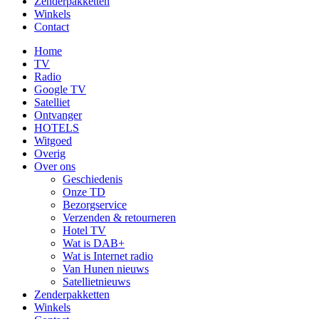
Zenderpakketten
Winkels
Contact
Home
TV
Radio
Google TV
Satelliet
Ontvanger
HOTELS
Witgoed
Overig
Over ons
Geschiedenis
Onze TD
Bezorgservice
Verzenden & retourneren
Hotel TV
Wat is DAB+
Wat is Internet radio
Van Hunen nieuws
Satellietnieuws
Zenderpakketten
Winkels