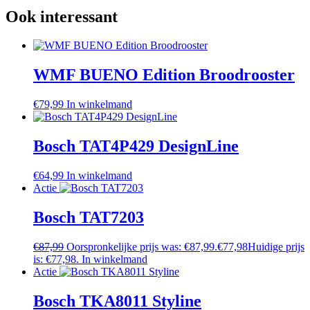
Ook interessant
WMF BUENO Edition Broodrooster
€
79,99
In winkelmand
Bosch TAT4P429 DesignLine
€
64,99
In winkelmand
Actie
Bosch TAT7203
€
87,99
Oorspronkelijke prijs was: €87,99.
€
77,98
Huidige prijs
is: €77,98.
In winkelmand
Actie
Bosch TKA8011 Styline