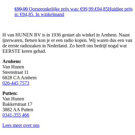
€
99,99
Oorspronkelijke prijs was: €99,99.
€
94,85
Huidige prijs
is: €94,85.
In winkelmand
H van HUNEN BV is in 1936 gestart als winkel in Arnhem. Naast
ijzerwaren, fietsen kon je er een radio kopen. Wij waren dus een van
de eerste radiozaken in Nederland. Zo heeft ons bedrijf nogal wat
EERSTE keren gehad.
Arnhem:
Van Hunen
Steenstraat 11
6828 CA Arnhem
026-445 7573
Putten:
Van Hunen
Bakkerstraat 17
3882 AA Putten
0341-355 466
Lees meer over ons