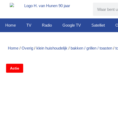
Home
TV
Radio
Google TV
Satelliet
O
Home
/
Overig
/
klein huishoudelijk
/
bakken / grillen / toasten
/
t
Actie