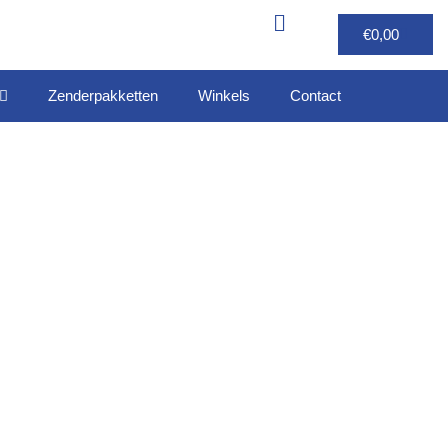
€
0,00
Zenderpakketten
Winkels
Contact