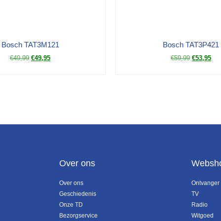
Bosch TAT3M121
Bosch TAT3P421
€
49,99
€
49,95
€
59,99
€
53,95
Over ons
Websh
Over ons
Ontvanger
Geschiedenis
TV
Onze TD
Radio
Bezorgservice
Witgoed