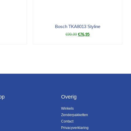
Bosch TKA8013 Styline
€
99,99
€
76,95
op
Overig
Winkels
Zenderpakketten
Contact
Privacyverklaring