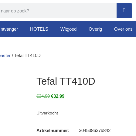
ntvanger
HOTELS
Witgoed
Overig
Over ons
oaster
/ Tefal TT410D
Tefal TT410D
€
34,99
€
32,99
Uitverkocht
Artikelnummer:
3045386379842