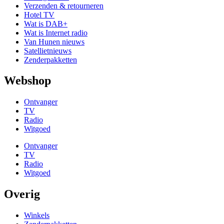
Verzenden & retourneren
Hotel TV
Wat is DAB+
Wat is Internet radio
Van Hunen nieuws
Satellietnieuws
Zenderpakketten
Webshop
Ontvanger
TV
Radio
Witgoed
Ontvanger
TV
Radio
Witgoed
Overig
Winkels