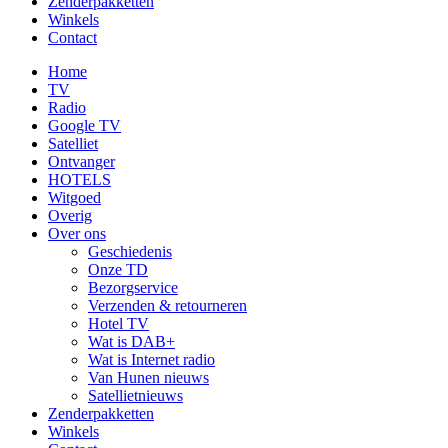
Zenderpakketten
Winkels
Contact
Home
TV
Radio
Google TV
Satelliet
Ontvanger
HOTELS
Witgoed
Overig
Over ons
Geschiedenis
Onze TD
Bezorgservice
Verzenden & retourneren
Hotel TV
Wat is DAB+
Wat is Internet radio
Van Hunen nieuws
Satellietnieuws
Zenderpakketten
Winkels