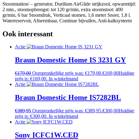
Stoomstation/ – generator, Durilium AirGlide strijkzool, opwarmtijd:
2 min., stoomopbrengst: tot 120 gr/min, extra stoomstoot: 400
gr/min, 6 bar Stoomdruk, Verticaal stomen, 1,6 meter Snoer, 1,8 l.
Waterreservoir, Afneembaar, Continue bijvullen, Anti-kalksysteem
Ook interessant
Actie
Braun Domestic Home IS 3231 GY
€
179,00
Oorspronkelijke prijs was: €179,00.
€
169,00
Huidige
prijs is: €169,00.
In winkelmand
Actie
Braun Domestic Home IS7282BL
€
389,95
Oorspronkelijke prijs was: €389,95.
€
300,00
Huidige
prijs is: €300,00.
In winkelmand
Actie
Sony ICFC1W.CED