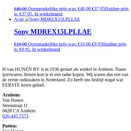
€
40,00
Oorspronkelijke prijs was: €40,00.
€
37,95
Huidige prijs
is: €37,95.
In winkelmand
Actie
Sony MDREX15LPLI.AE
€
10,00
Oorspronkelijke prijs was: €10,00.
€
9,95
Huidige prijs
is: €9,95.
In winkelmand
H van HUNEN BV is in 1936 gestart als winkel in Arnhem. Naast
ijzerwaren, fietsen kon je er een radio kopen. Wij waren dus een van
de eerste radiozaken in Nederland. Zo heeft ons bedrijf nogal wat
EERSTE keren gehad.
Arnhem:
Van Hunen
Steenstraat 11
6828 CA Arnhem
026-445 7573
Putten: