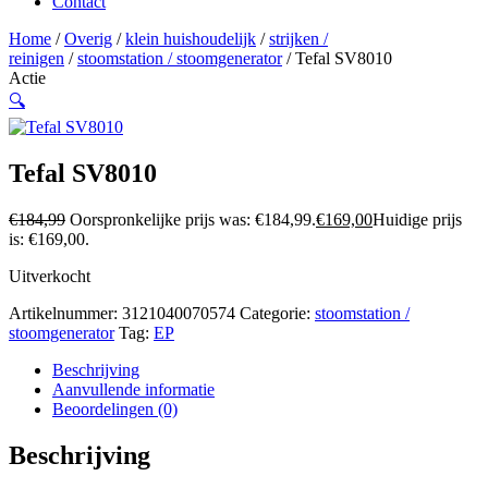
Contact
Home
/
Overig
/
klein huishoudelijk
/
strijken /
reinigen
/
stoomstation / stoomgenerator
/ Tefal SV8010
Actie
🔍
Tefal SV8010
€
184,99
Oorspronkelijke prijs was: €184,99.
€
169,00
Huidige prijs
is: €169,00.
Uitverkocht
Artikelnummer:
3121040070574
Categorie:
stoomstation /
stoomgenerator
Tag:
EP
Beschrijving
Aanvullende informatie
Beoordelingen (0)
Beschrijving