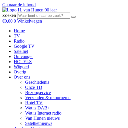
Ga naar de inhoud
Zoeken
€
0,00
0
Winkelwagen
Home
TV
Radio
Google TV
Satelliet
Ontvanger
HOTELS
Witgoed
Overig
Over ons
Geschiedenis
Onze TD
Bezorgservice
Verzenden & retourneren
Hotel TV
Wat is DAB+
Wat is Internet radio
Van Hunen nieuws
Satellietnieuws