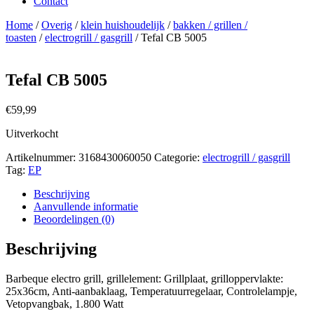
Contact
Home
/
Overig
/
klein huishoudelijk
/
bakken / grillen /
toasten
/
electrogrill / gasgrill
/ Tefal CB 5005
Tefal CB 5005
€
59,99
Uitverkocht
Artikelnummer:
3168430060050
Categorie:
electrogrill / gasgrill
Tag:
EP
Beschrijving
Aanvullende informatie
Beoordelingen (0)
Beschrijving
Barbeque electro grill, grillelement: Grillplaat, grilloppervlakte:
25x36cm, Anti-aanbaklaag, Temperatuurregelaar, Controlelampje,
Vetopvangbak, 1.800 Watt