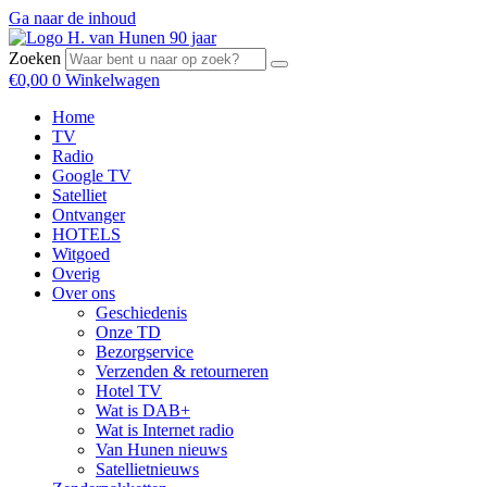
Ga naar de inhoud
Zoeken
€
0,00
0
Winkelwagen
Home
TV
Radio
Google TV
Satelliet
Ontvanger
HOTELS
Witgoed
Overig
Over ons
Geschiedenis
Onze TD
Bezorgservice
Verzenden & retourneren
Hotel TV
Wat is DAB+
Wat is Internet radio
Van Hunen nieuws
Satellietnieuws