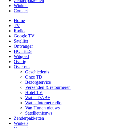
Zenderpakketten
Winkels
Contact
Home
TV
Radio
Google TV
Satelliet
Ontvanger
HOTELS
Witgoed
Overig
Over ons
Geschiedenis
Onze TD
Bezorgservice
Verzenden & retourneren
Hotel TV
Wat is DAB+
Wat is Internet radio
Van Hunen nieuws
Satellietnieuws
Zenderpakketten
Winkels