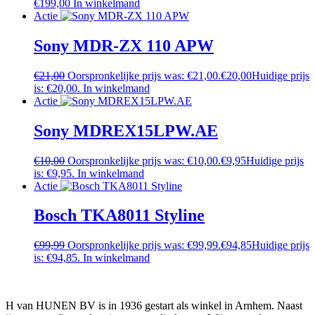
€
199,00
In winkelmand
Actie
Sony MDR-ZX 110 APW
€
21,00
Oorspronkelijke prijs was: €21,00.
€
20,00
Huidige prijs
is: €20,00.
In winkelmand
Actie
Sony MDREX15LPW.AE
€
10,00
Oorspronkelijke prijs was: €10,00.
€
9,95
Huidige prijs
is: €9,95.
In winkelmand
Actie
Bosch TKA8011 Styline
€
99,99
Oorspronkelijke prijs was: €99,99.
€
94,85
Huidige prijs
is: €94,85.
In winkelmand
H van HUNEN BV is in 1936 gestart als winkel in Arnhem. Naast