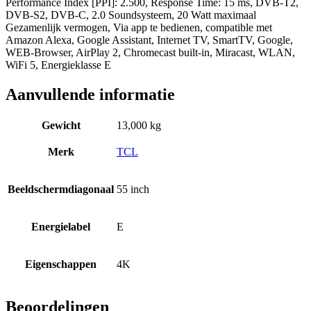
Performance Index [PPI]: 2.500, Response Time: 15 ms, DVB-T2,
DVB-S2, DVB-C, 2.0 Soundsysteem, 20 Watt maximaal
Gezamenlijk vermogen, Via app te bedienen, compatible met
Amazon Alexa, Google Assistant, Internet TV, SmartTV, Google,
WEB-Browser, AirPlay 2, Chromecast built-in, Miracast, WLAN,
WiFi 5, Energieklasse E
Aanvullende informatie
Gewicht
13,000 kg
Merk
TCL
Beeldschermdiagonaal
55 inch
Energielabel
E
Eigenschappen
4K
Beoordelingen