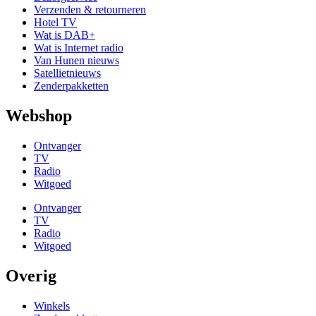
Verzenden & retourneren
Hotel TV
Wat is DAB+
Wat is Internet radio
Van Hunen nieuws
Satellietnieuws
Zenderpakketten
Webshop
Ontvanger
TV
Radio
Witgoed
Ontvanger
TV
Radio
Witgoed
Overig
Winkels