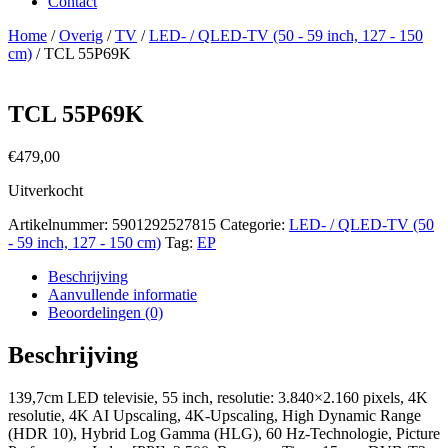
Contact
Home
/
Overig
/
TV
/
LED- / QLED-TV (50 - 59 inch, 127 - 150
cm)
/ TCL 55P69K
TCL 55P69K
€
479,00
Uitverkocht
Artikelnummer:
5901292527815
Categorie:
LED- / QLED-TV (50
- 59 inch, 127 - 150 cm)
Tag:
EP
Beschrijving
Aanvullende informatie
Beoordelingen (0)
Beschrijving
139,7cm LED televisie, 55 inch, resolutie: 3.840×2.160 pixels, 4K
resolutie, 4K AI Upscaling, 4K-Upscaling, High Dynamic Range
(HDR 10), Hybrid Log Gamma (HLG), 60 Hz-Technologie, Picture