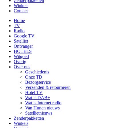
Zenderpakketten
Winkels
Contact
Home
TV
Radio
Google TV
Satelliet
Ontvanger
HOTELS
Witgoed
Overig
Over ons
Geschiedenis
Onze TD
Bezorgservice
Verzenden & retourneren
Hotel TV
Wat is DAB+
Wat is Internet radio
Van Hunen nieuws
Satellietnieuws
Zenderpakketten
Winkels