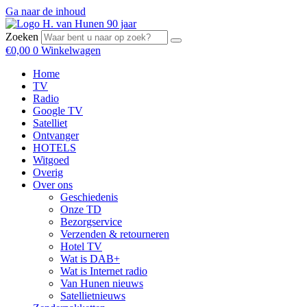
Ga naar de inhoud
Zoeken
€
0,00
0
Winkelwagen
Home
TV
Radio
Google TV
Satelliet
Ontvanger
HOTELS
Witgoed
Overig
Over ons
Geschiedenis
Onze TD
Bezorgservice
Verzenden & retourneren
Hotel TV
Wat is DAB+
Wat is Internet radio
Van Hunen nieuws
Satellietnieuws