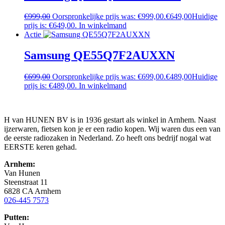
€
999,00
Oorspronkelijke prijs was: €999,00.
€
649,00
Huidige
prijs is: €649,00.
In winkelmand
Actie
Samsung QE55Q7F2AUXXN
€
699,00
Oorspronkelijke prijs was: €699,00.
€
489,00
Huidige
prijs is: €489,00.
In winkelmand
H van HUNEN BV is in 1936 gestart als winkel in Arnhem. Naast
ijzerwaren, fietsen kon je er een radio kopen. Wij waren dus een van
de eerste radiozaken in Nederland. Zo heeft ons bedrijf nogal wat
EERSTE keren gehad.
Arnhem:
Van Hunen
Steenstraat 11
6828 CA Arnhem
026-445 7573
Putten: