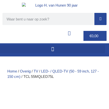
€
0,00
Home
/
Overig
/
TV
/
LED- / QLED-TV (50 - 59 inch, 127 -
150 cm)
/ TCL 55MQLED75L