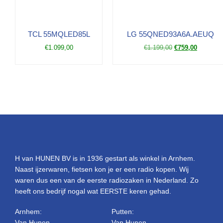
TCL 55MQLED85L
LG 55QNED93A6A.AEUQ
€
1.099,00
€
1.199,00
€
759,00
H van HUNEN BV is in 1936 gestart als winkel in Arnhem.
Naast ijzerwaren, fietsen kon je er een radio kopen. Wij
waren dus een van de eerste radiozaken in Nederland. Zo
heeft ons bedrijf nogal wat EERSTE keren gehad.
Arnhem:
Putten:
Van Hunen
Van Hunen