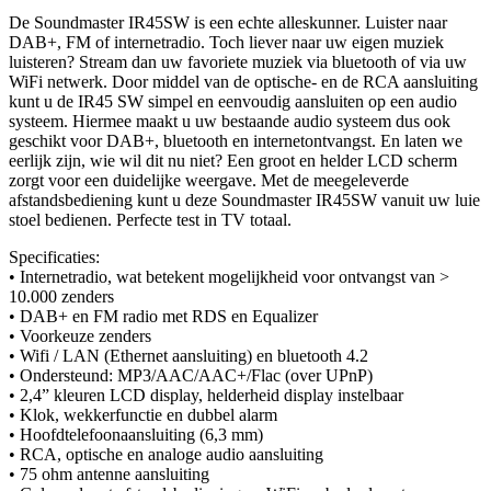
De Soundmaster IR45SW is een echte alleskunner. Luister naar
DAB+, FM of internetradio. Toch liever naar uw eigen muziek
luisteren? Stream dan uw favoriete muziek via bluetooth of via uw
WiFi netwerk. Door middel van de optische- en de RCA aansluiting
kunt u de IR45 SW simpel en eenvoudig aansluiten op een audio
systeem. Hiermee maakt u uw bestaande audio systeem dus ook
geschikt voor DAB+, bluetooth en internetontvangst. En laten we
eerlijk zijn, wie wil dit nu niet? Een groot en helder LCD scherm
zorgt voor een duidelijke weergave. Met de meegeleverde
afstandsbediening kunt u deze Soundmaster IR45SW vanuit uw luie
stoel bedienen. Perfecte test in TV totaal.
Specificaties:
• Internetradio, wat betekent mogelijkheid voor ontvangst van >
10.000 zenders
• DAB+ en FM radio met RDS en Equalizer
• Voorkeuze zenders
• Wifi / LAN (Ethernet aansluiting) en bluetooth 4.2
• Ondersteund: MP3/AAC/AAC+/Flac (over UPnP)
• 2,4” kleuren LCD display, helderheid display instelbaar
• Klok, wekkerfunctie en dubbel alarm
• Hoofdtelefoonaansluiting (6,3 mm)
• RCA, optische en analoge audio aansluiting
• 75 ohm antenne aansluiting