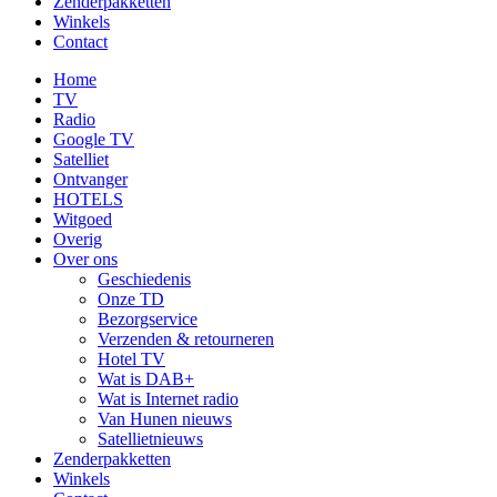
Zenderpakketten
Winkels
Contact
Home
TV
Radio
Google TV
Satelliet
Ontvanger
HOTELS
Witgoed
Overig
Over ons
Geschiedenis
Onze TD
Bezorgservice
Verzenden & retourneren
Hotel TV
Wat is DAB+
Wat is Internet radio
Van Hunen nieuws
Satellietnieuws
Zenderpakketten
Winkels