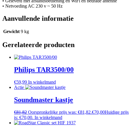
• Geleverd met afstandsbediening en WiFi en bedrade antenne
• Netvoeding AC 230 v ~ 50 Hz
Aanvullende informatie
Gewicht
9 kg
Gerelateerde producten
Philips TAR3500/00
€
59,99
In winkelmand
Actie
Soundmaster kastje
€
81,82
Oorspronkelijke prijs was: €81,82.
€
70,00
Huidige prijs
is: €70,00.
In winkelmand