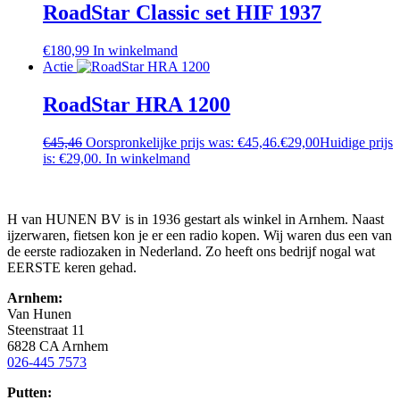
RoadStar Classic set HIF 1937
€
180,99
In winkelmand
Actie
RoadStar HRA 1200
€
45,46
Oorspronkelijke prijs was: €45,46.
€
29,00
Huidige prijs
is: €29,00.
In winkelmand
H van HUNEN BV is in 1936 gestart als winkel in Arnhem. Naast
ijzerwaren, fietsen kon je er een radio kopen. Wij waren dus een van
de eerste radiozaken in Nederland. Zo heeft ons bedrijf nogal wat
EERSTE keren gehad.
Arnhem:
Van Hunen
Steenstraat 11
6828 CA Arnhem
026-445 7573
Putten: