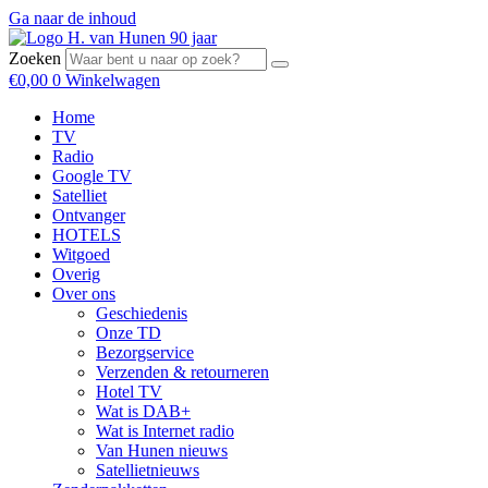
Ga naar de inhoud
Zoeken
€
0,00
0
Winkelwagen
Home
TV
Radio
Google TV
Satelliet
Ontvanger
HOTELS
Witgoed
Overig
Over ons
Geschiedenis
Onze TD
Bezorgservice
Verzenden & retourneren
Hotel TV
Wat is DAB+
Wat is Internet radio
Van Hunen nieuws
Satellietnieuws