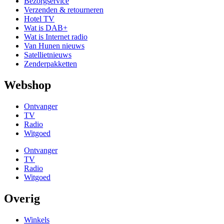
Bezorgservice
Verzenden & retourneren
Hotel TV
Wat is DAB+
Wat is Internet radio
Van Hunen nieuws
Satellietnieuws
Zenderpakketten
Webshop
Ontvanger
TV
Radio
Witgoed
Ontvanger
TV
Radio
Witgoed
Overig
Winkels