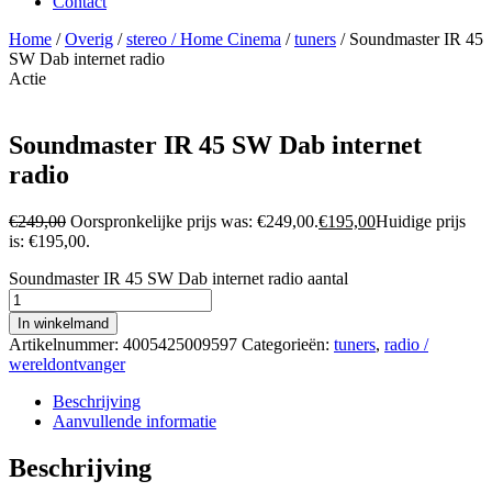
Contact
Home
/
Overig
/
stereo / Home Cinema
/
tuners
/ Soundmaster IR 45
SW Dab internet radio
Actie
Soundmaster IR 45 SW Dab internet
radio
€
249,00
Oorspronkelijke prijs was: €249,00.
€
195,00
Huidige prijs
is: €195,00.
Soundmaster IR 45 SW Dab internet radio aantal
In winkelmand
Artikelnummer:
4005425009597
Categorieën:
tuners
,
radio /
wereldontvanger
Beschrijving
Aanvullende informatie
Beschrijving