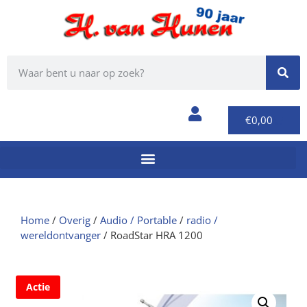
€
0,00
Home
/
Overig
/
Audio / Portable
/
radio /
wereldontvanger
/ RoadStar HRA 1200
Actie