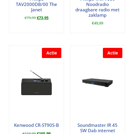
TAV2000DB/00 The
Noodradio
Janet
draagbare radio met
zaklamp
€
79,99
€
73,95
€
49,99
Actie
Actie
Kenwood CR-ST90S-B
Soundmaster IR 45
SW Dab internet
€
169,99
€
165,99