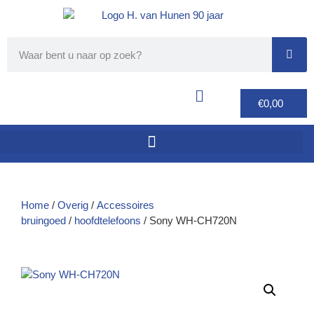
€
0,00
Home
/
Overig
/
Accessoires
bruingoed
/
hoofdtelefoons
/ Sony WH-CH720N