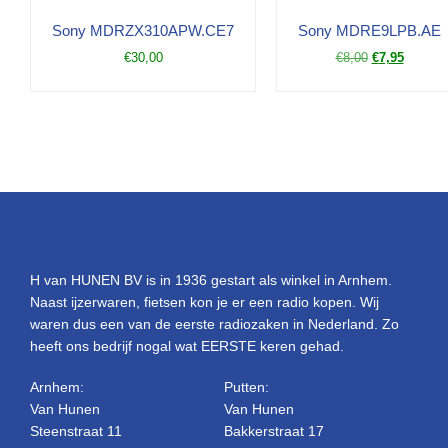
Sony MDRZX310APW.CE7
Sony MDRE9LPB.AE
€
30,00
€
8,00
€
7,95
H van HUNEN BV is in 1936 gestart als winkel in Arnhem.
Naast ijzerwaren, fietsen kon je er een radio kopen. Wij
waren dus een van de eerste radiozaken in Nederland. Zo
heeft ons bedrijf nogal wat EERSTE keren gehad.
Arnhem:
Putten:
Van Hunen
Van Hunen
Steenstraat 11
Bakkerstraat 17