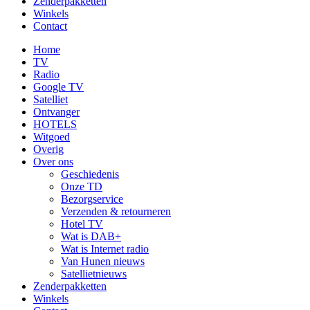
Zenderpakketten
Winkels
Contact
Home
TV
Radio
Google TV
Satelliet
Ontvanger
HOTELS
Witgoed
Overig
Over ons
Geschiedenis
Onze TD
Bezorgservice
Verzenden & retourneren
Hotel TV
Wat is DAB+
Wat is Internet radio
Van Hunen nieuws
Satellietnieuws
Zenderpakketten
Winkels