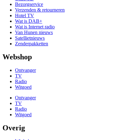
Bezorgservice
Verzenden & retourneren
Hotel TV
Wat is DAB+
Wat is Internet radio
Van Hunen nieuws
Satellietnieuws
Zenderpakketten
Webshop
Ontvanger
TV
Radio
Witgoed
Ontvanger
TV
Radio
Witgoed
Overig