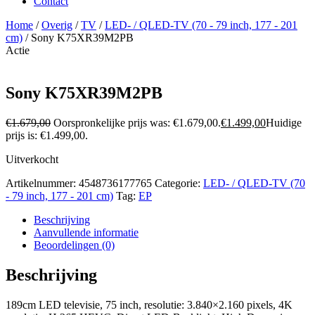
Contact
Home
/
Overig
/
TV
/
LED- / QLED-TV (70 - 79 inch, 177 - 201
cm)
/ Sony K75XR39M2PB
Actie
Sony K75XR39M2PB
€
1.679,00
Oorspronkelijke prijs was: €1.679,00.
€
1.499,00
Huidige
prijs is: €1.499,00.
Uitverkocht
Artikelnummer:
4548736177765
Categorie:
LED- / QLED-TV (70
- 79 inch, 177 - 201 cm)
Tag:
EP
Beschrijving
Aanvullende informatie
Beoordelingen (0)
Beschrijving
189cm LED televisie, 75 inch, resolutie: 3.840×2.160 pixels, 4K