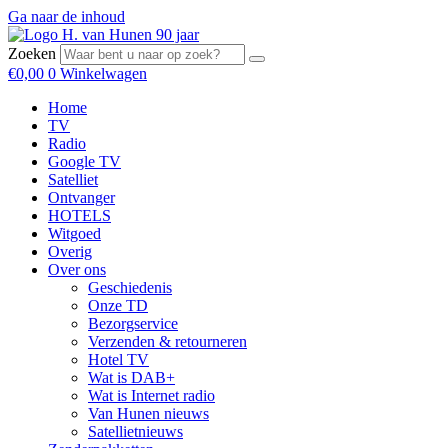
Ga naar de inhoud
Zoeken
€
0,00
0
Winkelwagen
Home
TV
Radio
Google TV
Satelliet
Ontvanger
HOTELS
Witgoed
Overig
Over ons
Geschiedenis
Onze TD
Bezorgservice
Verzenden & retourneren
Hotel TV
Wat is DAB+
Wat is Internet radio
Van Hunen nieuws
Satellietnieuws