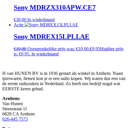
Sony MDRZX310APW.CE7
€
30,00
In winkelmand
Actie
Sony MDREX15LPLI.AE
€
10,00
Oorspronkelijke prijs was: €10,00.
€
9,95
Huidige prijs
is: €9,95.
In winkelmand
H van HUNEN BV is in 1936 gestart als winkel in Arnhem. Naast
ijzerwaren, fietsen kon je er een radio kopen. Wij waren dus een van
de eerste radiozaken in Nederland. Zo heeft ons bedrijf nogal wat
EERSTE keren gehad.
Arnhem:
Van Hunen
Steenstraat 11
6828 CA Arnhem
026-445 7573