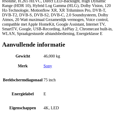
resolutie, H.265 HEVC, Direct LED-Backlight, High Dynamic
Range (HDR 10), Hybrid Log Gamma (HLG), Dolby Vision, 120
Hz-Technologie, Motionflow XR, XR Triluminos Pro, DVB-T,
DVB-T2, DVB-S, DVB-S2, DVB-C, 2.0 Soundsysteem, Dolby
Atmos, 20 Watt maximaal Gezamenlijk vermogen, Voice control,
compatible met Apple HomeKit, Google Assistant, Internet TV,
SmartTV, Google, USB-Recording, AirPlay 2, Chromecast built-in,
WLAN, Spraakgestuurde afstandsbediening, Energieklasse E
Aanvullende informatie
Gewicht
46,000 kg
Merk
Sony
Beeldschermdiagonaal
75 inch
Energielabel
E
Eigenschappen
4K, LED