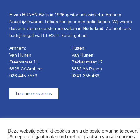
H van HUNEN BV is in 1936 gestart als winkel in Arnhem.
Naast ijzerwaren, fietsen kon je er een radio kopen. Wij waren
dus een van de eerste radiozaken in Nederland. Zo heeft ons
bedrijf nogal wat EERSTE keren gehad.
Arnhem:
Putten:
Van Hunen
Van Hunen
Steenstraat 11
Bakkerstraat 17
6828 CA Arnhem
3882 AA Putten
026-445 7573
0341-355 466
Lees meer over ons
Deze website gebruikt cookies om u de beste ervaring te geven. 
© Copyright H. van Hunen
"Accepteren" gaat u akkoord met het plaatsen van alle cookies.