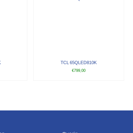
K
TCL 65QLED810K
€
799,00