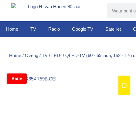
Home
TV
Radio
Google TV
Satelliet
O
Home
/
Overig
/
TV
/
LED- / QLED-TV (60 - 69 inch, 152 - 176 
Actie
D