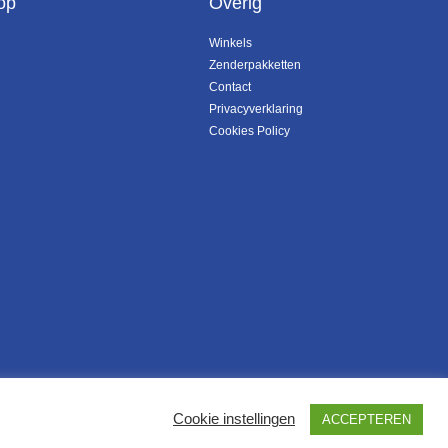
op
Overig
Winkels
Zenderpakketten
Contact
Privacyverklaring
Cookies Policy
Cookie instellingen
ACCEPTEREN
Ontwikkeld door SatDesign