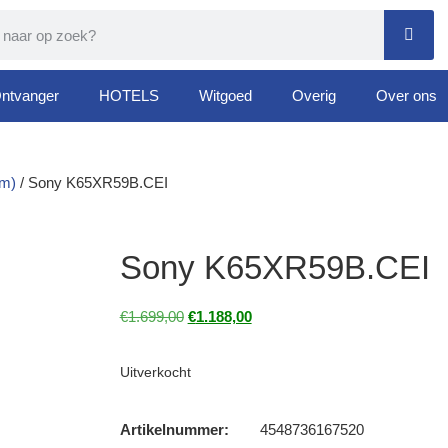
ntvanger
HOTELS
Witgoed
Overig
Over ons
cm)
/ Sony K65XR59B.CEI
Sony K65XR59B.CEI
€
1.699,00
€
1.188,00
Uitverkocht
Artikelnummer:
4548736167520