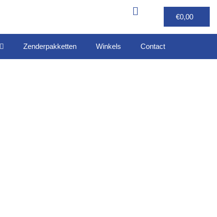
€
0,00
Zenderpakketten
Winkels
Contact