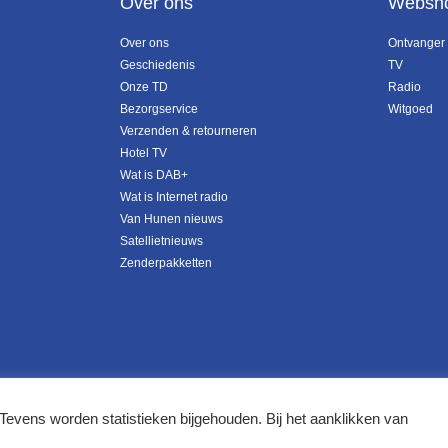
Over ons
Websh
Over ons
Ontvanger
Geschiedenis
TV
Onze TD
Radio
Bezorgservice
Witgoed
Verzenden & retourneren
Hotel TV
Wat is DAB+
Wat is Internet radio
Van Hunen nieuws
Satellietnieuws
Zenderpakketten
Tevens worden statistieken bijgehouden. Bij het aanklikken van