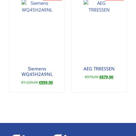
Siemens
AEG TR8ESSEN
WQ45H2A9NL
€
979,00
€
879,00
€
1.229,00
€
959,00