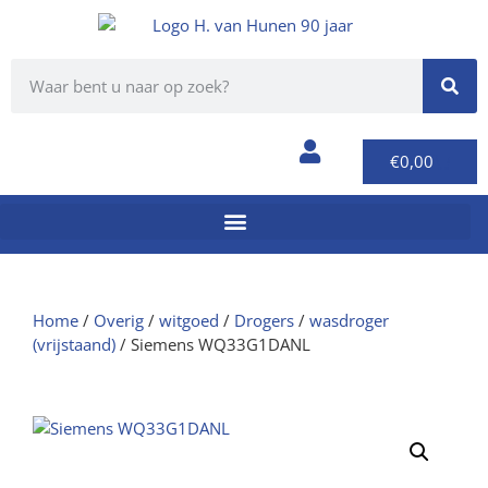
€
0,00
Home
/
Overig
/
witgoed
/
Drogers
/
wasdroger
(vrijstaand)
/ Siemens WQ33G1DANL