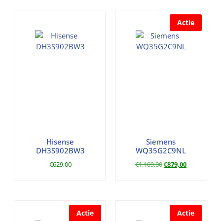
Actie
Hisense
Siemens
DH3S902BW3
WQ35G2C9NL
€
629,00
€
1.109,00
€
879,00
Actie
Actie