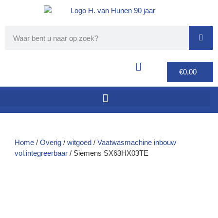
€
0,00
Home
/
Overig
/
witgoed
/
Vaatwasmachine inbouw
vol.integreerbaar
/ Siemens SX63HX03TE