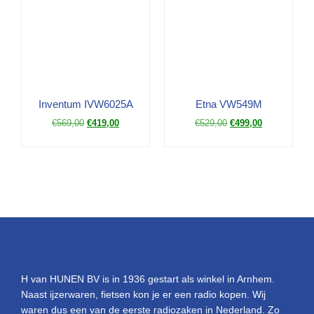
Inventum IVW6025A
Etna VW549M
€
569,00
€
419,00
€
529,00
€
499,00
H van HUNEN BV is in 1936 gestart als winkel in Arnhem.
Naast ijzerwaren, fietsen kon je er een radio kopen. Wij
waren dus een van de eerste radiozaken in Nederland. Zo