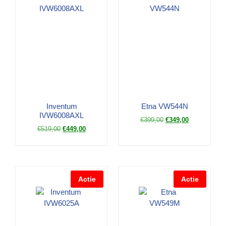
Inventum
Etna VW544N
IVW6008AXL
€
399,00
€
349,00
€
519,00
€
449,00
Actie
Actie