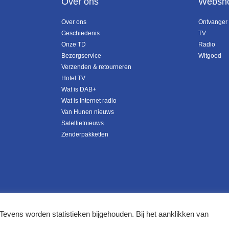
Over ons
Websh
Over ons
Ontvanger
Geschiedenis
TV
Onze TD
Radio
Bezorgservice
Witgoed
Verzenden & retourneren
Hotel TV
Wat is DAB+
Wat is Internet radio
Van Hunen nieuws
Satellietnieuws
Zenderpakketten
Tevens worden statistieken bijgehouden. Bij het aanklikken van