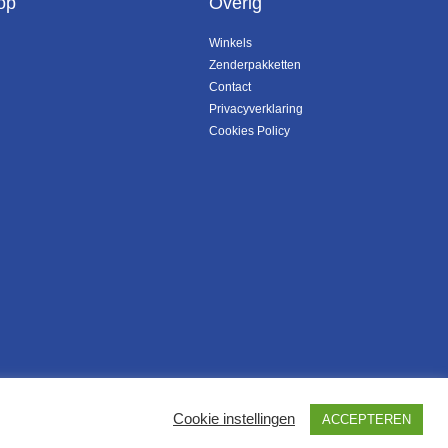
op
Overig
Winkels
Zenderpakketten
Contact
Privacyverklaring
Cookies Policy
Cookie instellingen
ACCEPTEREN
Ontwikkeld door SatDesign