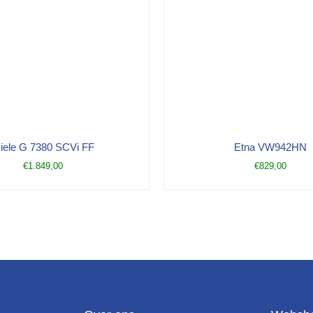
iele G 7380 SCVi FF
Etna VW942HN
€
1.849,00
€
829,00