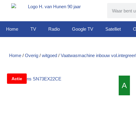
Home
TV
Radio
Google TV
Satelliet
O
Home
/
Overig
/
witgoed
/
Vaatwasmachine inbouw vol.integreer
Actie
A