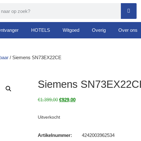
ntvanger
HOTELS
Witgoed
Overig
Over ons
baar
/ Siemens SN73EX22CE
Siemens SN73EX22C
€
1.399,00
€
929,00
Uitverkocht
Artikelnummer:
4242003962534