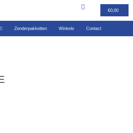
€
0,00
Zenderpakketten
Winkels
Contact
E