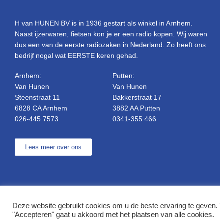
H van HUNEN BV is in 1936 gestart als winkel in Arnhem.
Naast ijzerwaren, fietsen kon je er een radio kopen. Wij waren
dus een van de eerste radiozaken in Nederland. Zo heeft ons
bedrijf nogal wat EERSTE keren gehad.
Arnhem:
Putten:
Van Hunen
Van Hunen
Steenstraat 11
Bakkerstraat 17
6828 CA Arnhem
3882 AA Putten
026-445 7573
0341-355 466
Lees meer over ons
Deze website gebruikt cookies om u de beste ervaring te geven. 
© Copyright H. van Hunen
"Accepteren" gaat u akkoord met het plaatsen van alle cookies.