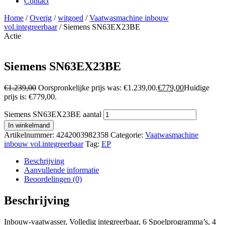
Contact
Home
/
Overig
/
witgoed
/
Vaatwasmachine inbouw
vol.integreerbaar
/ Siemens SN63EX23BE
Actie
Siemens SN63EX23BE
€
1.239,00
Oorspronkelijke prijs was: €1.239,00.
€
779,00
Huidige
prijs is: €779,00.
Siemens SN63EX23BE aantal
In winkelmand
Artikelnummer:
4242003982358
Categorie:
Vaatwasmachine
inbouw vol.integreerbaar
Tag:
EP
Beschrijving
Aanvullende informatie
Beoordelingen (0)
Beschrijving
Inbouw-vaatwasser, Volledig integreerbaar, 6 Spoelprogramma’s, 4