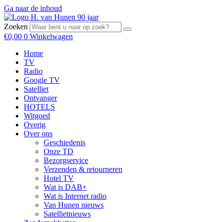
Ga naar de inhoud
Zoeken
€
0,00
0
Winkelwagen
Home
TV
Radio
Google TV
Satelliet
Ontvanger
HOTELS
Witgoed
Overig
Over ons
Geschiedenis
Onze TD
Bezorgservice
Verzenden & retourneren
Hotel TV
Wat is DAB+
Wat is Internet radio
Van Hunen nieuws
Satellietnieuws