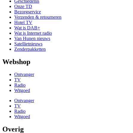
Geschiedenis
Onze TD
Bezorgservice
Verzenden & retourneren
Hotel TV
Wat is DAB+
Wat is Internet radio
Van Hunen nieuws
Satellietnieuws
Zenderpakketten
Webshop
Ontvanger
TV
Radio
Witgoed
Ontvanger
TV
Radio
Witgoed
Overig