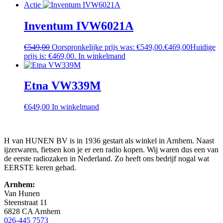
Actie
Inventum IVW6021A
€
549,00
Oorspronkelijke prijs was: €549,00.
€
469,00
Huidige
prijs is: €469,00.
In winkelmand
Etna VW339M
€
649,00
In winkelmand
H van HUNEN BV is in 1936 gestart als winkel in Arnhem. Naast
ijzerwaren, fietsen kon je er een radio kopen. Wij waren dus een van
de eerste radiozaken in Nederland. Zo heeft ons bedrijf nogal wat
EERSTE keren gehad.
Arnhem:
Van Hunen
Steenstraat 11
6828 CA Arnhem
026-445 7573