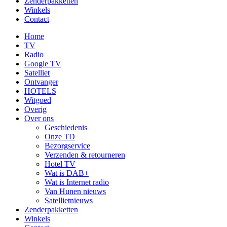
Zenderpakketten
Winkels
Contact
Home
TV
Radio
Google TV
Satelliet
Ontvanger
HOTELS
Witgoed
Overig
Over ons
Geschiedenis
Onze TD
Bezorgservice
Verzenden & retourneren
Hotel TV
Wat is DAB+
Wat is Internet radio
Van Hunen nieuws
Satellietnieuws
Zenderpakketten
Winkels