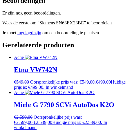
Beoordelingen
Er zijn nog geen beoordelingen.
Wees de eerste om “Siemens SN63EX23BE” te beoordelen
Je moet
ingelogd zijn
om een beoordeling te plaatsen.
Gerelateerde producten
Actie
Etna VW742N
€
549,00
Oorspronkelijke prijs was: €549,00.
€
499,00
Huidige
prijs is: €499,00.
In winkelmand
Actie
Miele G 7790 SCVi AutoDos K2O
€
2.599,00
Oorspronkelijke prijs was:
€2.599,00.
€
2.539,00
Huidige prijs is: €2.539,00.
In
winkelmand