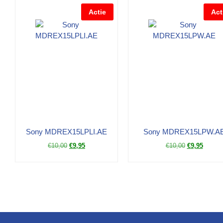
Actie
Act
Sony MDREX15LPLI.AE
Sony MDREX15LPW.A
€
10,00
€
9,95
€
10,00
€
9,95