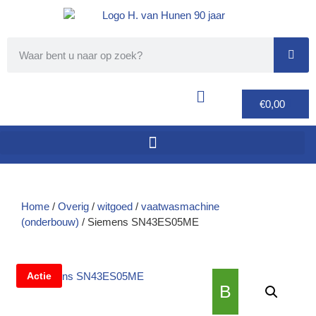
€
0,00
Home
/
Overig
/
witgoed
/
vaatwasmachine
(onderbouw)
/ Siemens SN43ES05ME
Actie
B