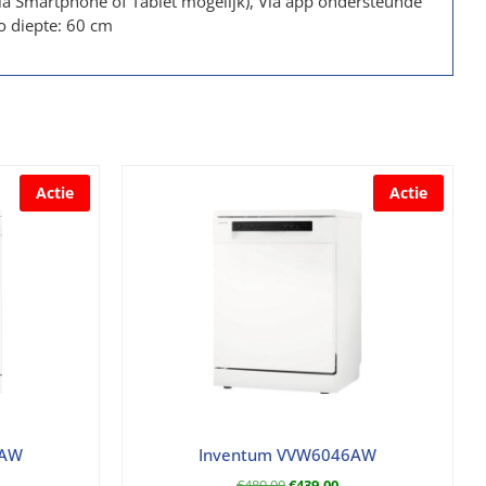
ia Smartphone of Tablet mogelijk), Via app ondersteunde
to diepte: 60 cm
Actie
Actie
8AW
Inventum VVW6046AW
€
489,00
€
439,00