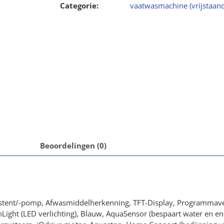
Categorie:
vaatwasmachine (vrijstaand
Beoordelingen (0)
sistent/-pomp, Afwasmiddelherkenning, TFT-Display, Programmave
nLight (LED verlichting), Blauw, AquaSensor (bespaart water en e