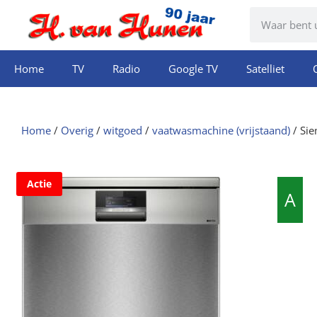
Home
TV
Radio
Google TV
Satelliet
Home
/
Overig
/
witgoed
/
vaatwasmachine (vrijstaand)
/ Si
Actie
A