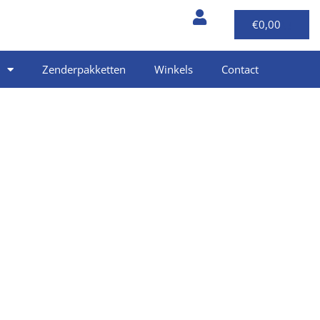
€
0,00
Zenderpakketten
Winkels
Contact