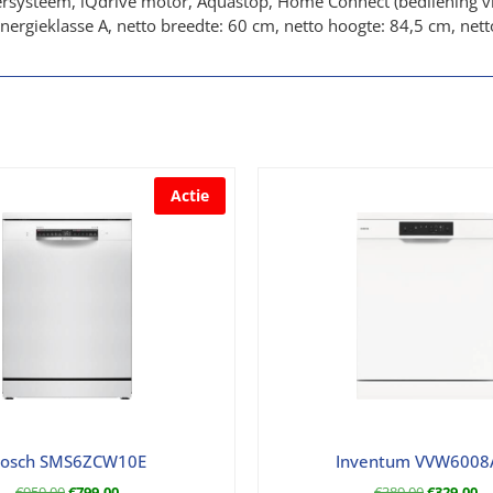
ersysteem, iQdrive motor, Aquastop, Home Connect (bediiening v
nergieklasse A, netto breedte: 60 cm, netto hoogte: 84,5 cm, net
Actie
osch SMS6ZCW10E
Inventum VVW600
€
959,00
€
799,00
€
389,00
€
329,00