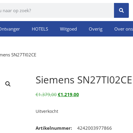
Ontvanger
HOTELS
Witgoed
Overig
Over ons
emens SN27TI02CE
Siemens SN27TI02CE
€
1.379,00
€
1.219,00
Uitverkocht
Artikelnummer:
4242003977866