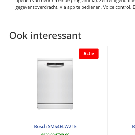
openen van deur na einde programma), Zelfreinigend filt
gegevensoverdracht, Via app te bedienen, Voice control, E
Ook interessant
Actie
Bosch SMS4ELW21E
B
€
829,00
€
749,00