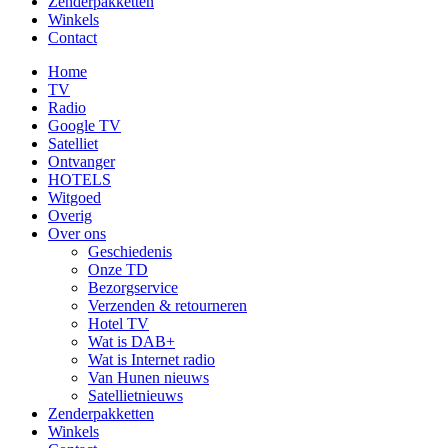
Zenderpakketten
Winkels
Contact
Home
TV
Radio
Google TV
Satelliet
Ontvanger
HOTELS
Witgoed
Overig
Over ons
Geschiedenis
Onze TD
Bezorgservice
Verzenden & retourneren
Hotel TV
Wat is DAB+
Wat is Internet radio
Van Hunen nieuws
Satellietnieuws
Zenderpakketten
Winkels