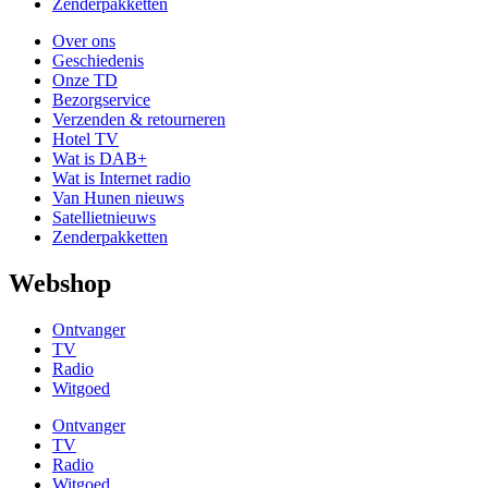
Zenderpakketten
Over ons
Geschiedenis
Onze TD
Bezorgservice
Verzenden & retourneren
Hotel TV
Wat is DAB+
Wat is Internet radio
Van Hunen nieuws
Satellietnieuws
Zenderpakketten
Webshop
Ontvanger
TV
Radio
Witgoed
Ontvanger
TV
Radio
Witgoed