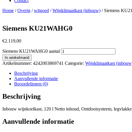
Contact
Home
/
Overig
/
witgoed
/
Wijnklimaatkast (inbouw)
/ Siemens KU
Siemens KU21WAHG0
€
2.119,00
Siemens KU21WAHG0 aantal
In winkelmand
Artikelnummer:
4242003869741
Categorie:
Wijnklimaatkast (inbouw
Beschrijving
Aanvullende informatie
Beoordelingen (0)
Beschrijving
Inbouw wijnkoelkast, 120 l Netto inhoud, Ontdooisysteem, legvlakken:
Aanvullende informatie