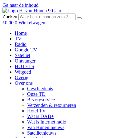
Ga naar de inhoud
Zoeken
€
0,00
0
Winkelwagen
Home
TV
Radio
Google TV
Satelliet
Ontvanger
HOTELS
Witgoed
Overig
Over ons
Geschiedenis
Onze TD
Bezorgservice
Verzenden & retourneren
Hotel TV
Wat is DAB+
Wat is Internet radio
Van Hunen nieuws
Satellietnieuws