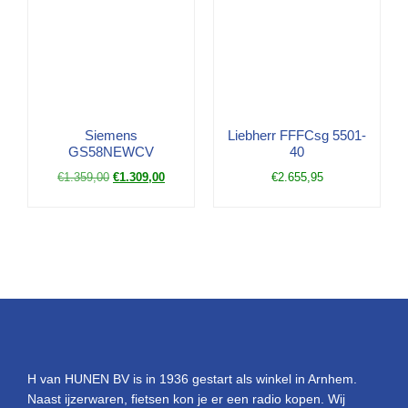
Siemens
Liebherr FFFCsg 5501-
GS58NEWCV
40
€
1.359,00
€
1.309,00
€
2.655,95
H van HUNEN BV is in 1936 gestart als winkel in Arnhem.
Naast ijzerwaren, fietsen kon je er een radio kopen. Wij