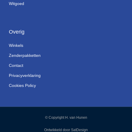
Witgoed
Overig
Winkels
Zenderpakketten
Contact
Privacyverklaring
Cookies Policy
© Copyright H. van Hunen
Ontwikkeld door SatDesign