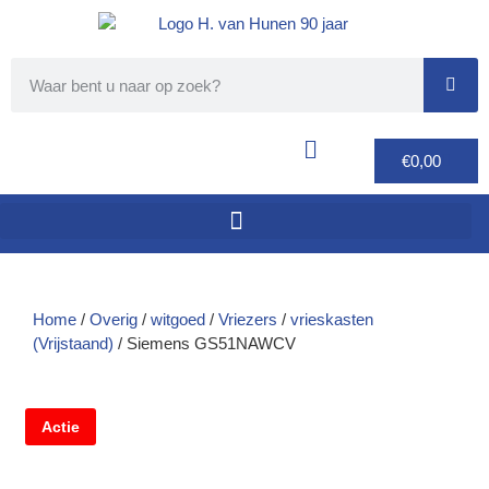
€
0,00
Home
/
Overig
/
witgoed
/
Vriezers
/
vrieskasten
(Vrijstaand)
/ Siemens GS51NAWCV
Actie