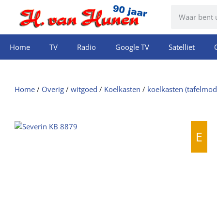
Home
TV
Radio
Google TV
Satelliet
Home
/
Overig
/
witgoed
/
Koelkasten
/
koelkasten (tafelmod
E