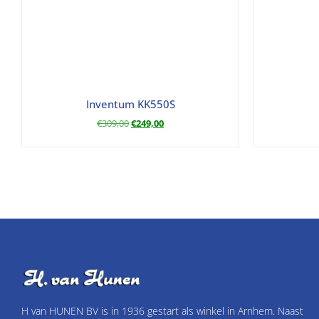
Inventum KK550S
€
309,00
€
249,00
H van HUNEN BV is in 1936 gestart als winkel in Arnhem. Naast