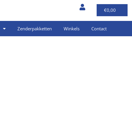
€
0,00
Zenderpakketten
Winkels
Contact