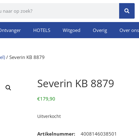
Ontvanger
HOTELS
Witgoed
Overig
Over ons
el)
/ Severin KB 8879
Severin KB 8879
€
179,90
Uitverkocht
Artikelnummer:
4008146038501