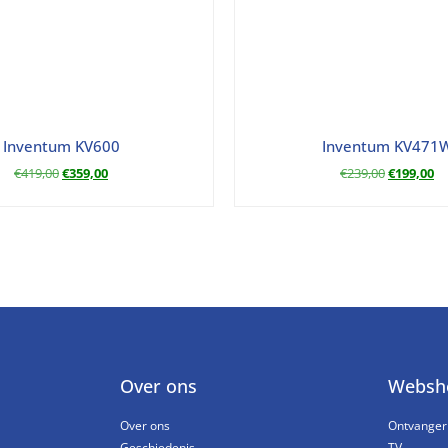
Inventum KV600
Inventum KV471
€
419,00
€
359,00
€
239,00
€
199,00
Over ons
Websh
Over ons
Ontvanger
Geschiedenis
TV