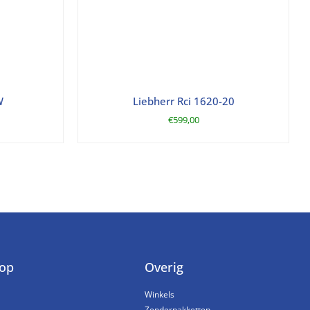
W
Liebherr Rci 1620-20
€
599,00
op
Overig
Winkels
Zenderpakketten