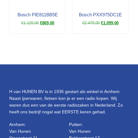
Bosch PIE811BB5E
Bosch PXX975DC1E
€
1.129,00
€
869,00
€
2.479,00
€
1.099,00
H van HUNEN BV is in 1936 gestart als winkel in Arnhem.
Naast ijzerwaren, fietsen kon je er een radio kopen. Wij
waren dus een van de eerste radiozaken in Nederland. Zo
heeft ons bedrijf nogal wat EERSTE keren gehad.
Arnhem:
Putten:
Van Hunen
Van Hunen