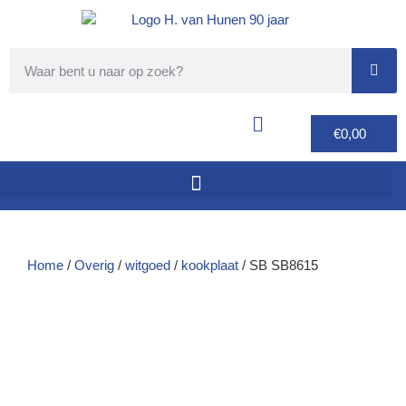
€
0,00
Home
/
Overig
/
witgoed
/
kookplaat
/ SB SB8615