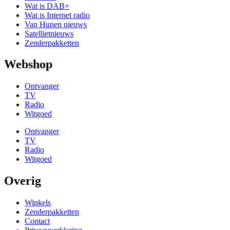
Wat is DAB+
Wat is Internet radio
Van Hunen nieuws
Satellietnieuws
Zenderpakketten
Webshop
Ontvanger
TV
Radio
Witgoed
Ontvanger
TV
Radio
Witgoed
Overig
Winkels
Zenderpakketten
Contact