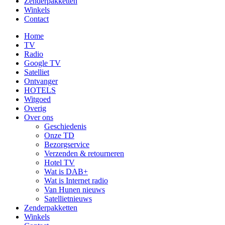
Zenderpakketten
Winkels
Contact
Home
TV
Radio
Google TV
Satelliet
Ontvanger
HOTELS
Witgoed
Overig
Over ons
Geschiedenis
Onze TD
Bezorgservice
Verzenden & retourneren
Hotel TV
Wat is DAB+
Wat is Internet radio
Van Hunen nieuws
Satellietnieuws
Zenderpakketten
Winkels