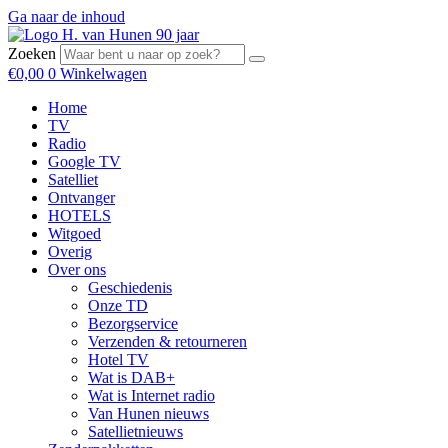
Ga naar de inhoud
Zoeken
€
0,00
0
Winkelwagen
Home
TV
Radio
Google TV
Satelliet
Ontvanger
HOTELS
Witgoed
Overig
Over ons
Geschiedenis
Onze TD
Bezorgservice
Verzenden & retourneren
Hotel TV
Wat is DAB+
Wat is Internet radio
Van Hunen nieuws
Satellietnieuws