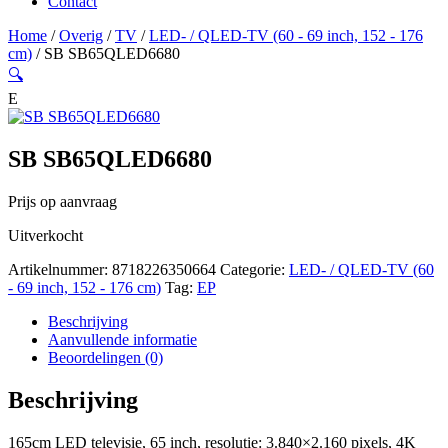
Contact
Home
/
Overig
/
TV
/
LED- / QLED-TV (60 - 69 inch, 152 - 176
cm)
/ SB SB65QLED6680
🔍
E
SB SB65QLED6680
Prijs op aanvraag
Uitverkocht
Artikelnummer:
8718226350664
Categorie:
LED- / QLED-TV (60
- 69 inch, 152 - 176 cm)
Tag:
EP
Beschrijving
Aanvullende informatie
Beoordelingen (0)
Beschrijving
165cm LED televisie, 65 inch, resolutie: 3.840×2.160 pixels, 4K