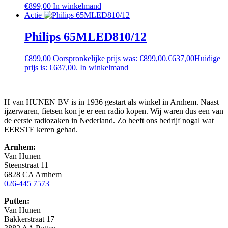
€
899,00
In winkelmand
Actie
Philips 65MLED810/12
€
899,00
Oorspronkelijke prijs was: €899,00.
€
637,00
Huidige
prijs is: €637,00.
In winkelmand
H van HUNEN BV is in 1936 gestart als winkel in Arnhem. Naast
ijzerwaren, fietsen kon je er een radio kopen. Wij waren dus een van
de eerste radiozaken in Nederland. Zo heeft ons bedrijf nogal wat
EERSTE keren gehad.
Arnhem:
Van Hunen
Steenstraat 11
6828 CA Arnhem
026-445 7573
Putten:
Van Hunen
Bakkerstraat 17