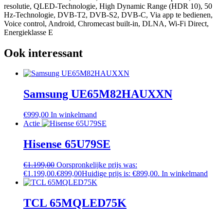
resolutie, QLED-Technologie, High Dynamic Range (HDR 10), 50
Hz-Technologie, DVB-T2, DVB-S2, DVB-C, Via app te bedienen,
Voice control, Android, Chromecast built-in, DLNA, Wi-Fi Direct,
Energieklasse E
Ook interessant
Samsung UE65M82HAUXXN
€
999,00
In winkelmand
Actie
Hisense 65U79SE
€
1.199,00
Oorspronkelijke prijs was:
€1.199,00.
€
899,00
Huidige prijs is: €899,00.
In winkelmand
TCL 65MQLED75K