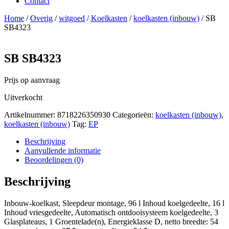
Contact
Home
/
Overig
/
witgoed
/
Koelkasten
/
koelkasten (inbouw)
/ SB
SB4323
SB SB4323
Prijs op aanvraag
Uitverkocht
Artikelnummer:
8718226350930
Categorieën:
koelkasten (inbouw)
,
koelkasten (inbouw)
Tag:
EP
Beschrijving
Aanvullende informatie
Beoordelingen (0)
Beschrijving
Inbouw-koelkast, Sleepdeur montage, 96 l Inhoud koelgedeelte, 16 l
Inhoud vriesgedeelte, Automatisch ontdooisysteem koelgedeelte, 3
Glasplateaus, 1 Groentelade(n), Energieklasse D, netto breedte: 54