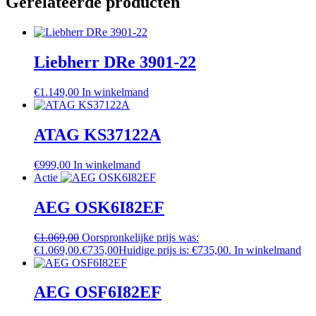
Gerelateerde producten
Liebherr DRe 3901-22
€
1.149,00
In winkelmand
ATAG KS37122A
€
999,00
In winkelmand
Actie
AEG OSK6I82EF
€
1.069,00
Oorspronkelijke prijs was:
€1.069,00.
€
735,00
Huidige prijs is: €735,00.
In winkelmand
AEG OSF6I82EF