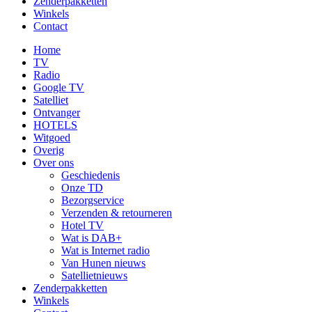
Zenderpakketten
Winkels
Contact
Home
TV
Radio
Google TV
Satelliet
Ontvanger
HOTELS
Witgoed
Overig
Over ons
Geschiedenis
Onze TD
Bezorgservice
Verzenden & retourneren
Hotel TV
Wat is DAB+
Wat is Internet radio
Van Hunen nieuws
Satellietnieuws
Zenderpakketten
Winkels