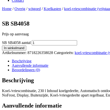
Contact
Home
/
Overig
/
witgoed
/
Koelkasten
/
koel-vriescombinatie (vrijsta
SB SB4058
Prijs op aanvraag
SB SB4058 aantal
In winkelmand
Artikelnummer:
8718226358028
Categorieën:
koel-vriescombinatie (v
Beschrijving
Aanvullende informatie
Beoordelingen (0)
Beschrijving
Koel-/vriescombinatie, 230 l Inhoud koelgedeelte, Automatisch ontdoo
NoFrost, Display, Buitenzijde, Koel-/vriesgedeelte apart regelbaar, En
Aanvullende informatie