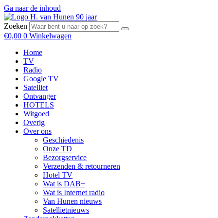
Ga naar de inhoud
Zoeken
€
0,00
0
Winkelwagen
Home
TV
Radio
Google TV
Satelliet
Ontvanger
HOTELS
Witgoed
Overig
Over ons
Geschiedenis
Onze TD
Bezorgservice
Verzenden & retourneren
Hotel TV
Wat is DAB+
Wat is Internet radio
Van Hunen nieuws
Satellietnieuws