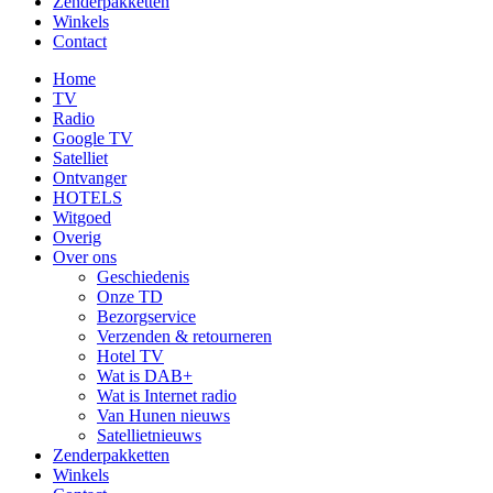
Zenderpakketten
Winkels
Contact
Home
TV
Radio
Google TV
Satelliet
Ontvanger
HOTELS
Witgoed
Overig
Over ons
Geschiedenis
Onze TD
Bezorgservice
Verzenden & retourneren
Hotel TV
Wat is DAB+
Wat is Internet radio
Van Hunen nieuws
Satellietnieuws
Zenderpakketten
Winkels