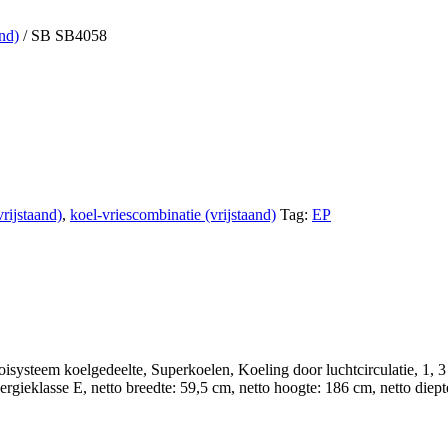
and)
/ SB SB4058
rijstaand)
,
koel-vriescombinatie (vrijstaand)
Tag:
EP
isysteem koelgedeelte, Superkoelen, Koeling door luchtcirculatie, 1, 3 
ergieklasse E, netto breedte: 59,5 cm, netto hoogte: 186 cm, netto diep