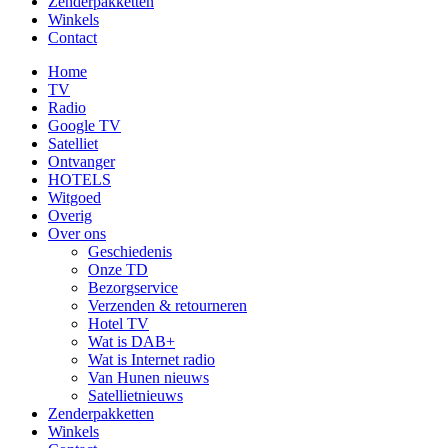
Zenderpakketten
Winkels
Contact
Home
TV
Radio
Google TV
Satelliet
Ontvanger
HOTELS
Witgoed
Overig
Over ons
Geschiedenis
Onze TD
Bezorgservice
Verzenden & retourneren
Hotel TV
Wat is DAB+
Wat is Internet radio
Van Hunen nieuws
Satellietnieuws
Zenderpakketten
Winkels