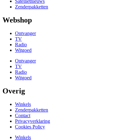
Satellietnieuws
Zenderpakketten
Webshop
Ontvanger
TV
Radio
Witgoed
Ontvanger
TV
Radio
Witgoed
Overig
Winkels
Zenderpakketten
Contact
Privacyverklaring
Cookies Policy
Winkels