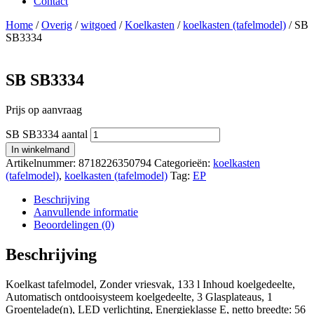
Contact
Home
/
Overig
/
witgoed
/
Koelkasten
/
koelkasten (tafelmodel)
/ SB
SB3334
SB SB3334
Prijs op aanvraag
SB SB3334 aantal
In winkelmand
Artikelnummer:
8718226350794
Categorieën:
koelkasten
(tafelmodel)
,
koelkasten (tafelmodel)
Tag:
EP
Beschrijving
Aanvullende informatie
Beoordelingen (0)
Beschrijving
Koelkast tafelmodel, Zonder vriesvak, 133 l Inhoud koelgedeelte,
Automatisch ontdooisysteem koelgedeelte, 3 Glasplateaus, 1
Groentelade(n), LED verlichting, Energieklasse E, netto breedte: 56