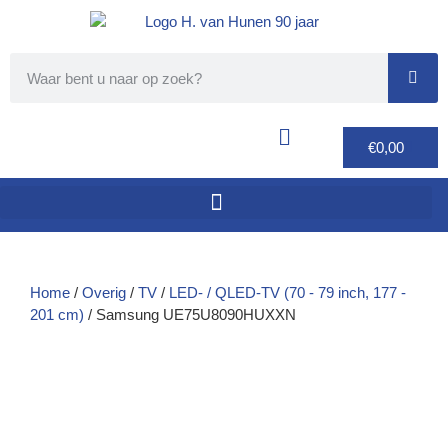
€
0,00
Home
/
Overig
/
TV
/
LED- / QLED-TV (70 - 79 inch, 177 -
201 cm)
/ Samsung UE75U8090HUXXN