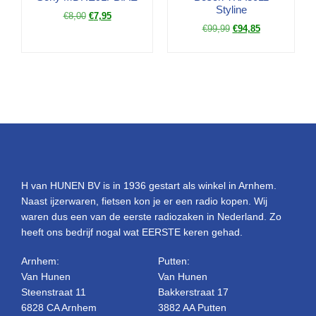
Styline
€
8,00
€
7,95
€
99,99
€
94,85
H van HUNEN BV is in 1936 gestart als winkel in Arnhem.
Naast ijzerwaren, fietsen kon je er een radio kopen. Wij
waren dus een van de eerste radiozaken in Nederland. Zo
heeft ons bedrijf nogal wat EERSTE keren gehad.
Arnhem:
Putten:
Van Hunen
Van Hunen
Steenstraat 11
Bakkerstraat 17
6828 CA Arnhem
3882 AA Putten