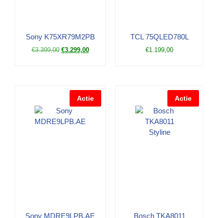
Sony K75XR79M2PB
TCL 75QLED780L
€
3.399,00
€
3.299,00
€
1.199,00
Actie
Actie
Sony MDRE9LPB.AE
Bosch TKA8011