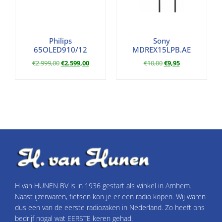
Philips
Sony
65OLED910/12
MDREX15LPB.AE
€
2.999,00
€
2.599,00
€
10,00
€
9,95
H van HUNEN BV is in 1936 gestart als winkel in Arnhem.
Naast ijzerwaren, fietsen kon je er een radio kopen. Wij waren
dus een van de eerste radiozaken in Nederland. Zo heeft ons
bedrijf nogal wat EERSTE keren gehad.