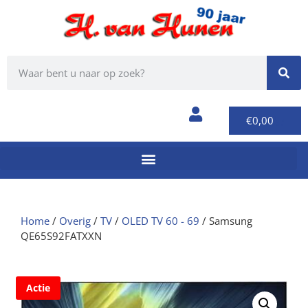
€
0,00
Home
/
Overig
/
TV
/
OLED TV 60 - 69
/ Samsung
QE65S92FATXXN
Actie
F