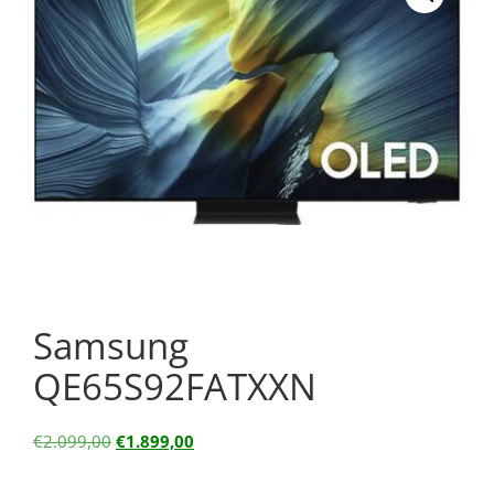
Samsung
QE65S92FATXXN
€
2.099,00
€
1.899,00