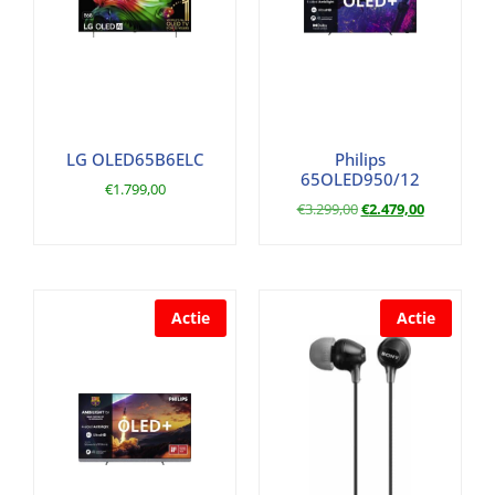
LG OLED65B6ELC
Philips
65OLED950/12
€
1.799,00
€
3.299,00
€
2.479,00
Actie
Actie