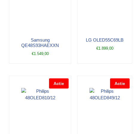
Samsung
LG OLED55C69LB
QE48S93HAEXXN
€
1.899,00
€
1.549,00
Actie
Actie