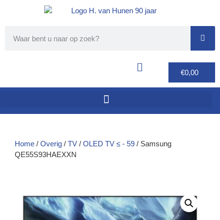
€
0,00
Home
/
Overig
/
TV
/
OLED TV ≤ - 59
/ Samsung
QE55S93HAEXXN
F