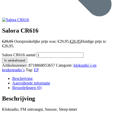
Salora CR616
€
29,95
Oorspronkelijke prijs was: €29,95.
€
26,95
Huidige prijs is:
€26,95.
Salora CR616 aantal
In winkelmand
Artikelnummer:
8718868053657
Categorie:
klokradio´s en
keukenradio´s
Tag:
EP
Beschrijving
Aanvullende informatie
Beoordelingen (0)
Beschrijving
Klokradio, FM ontvangst, Snooze, Sleep-timer