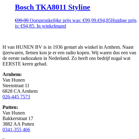
Bosch TKA8011 Styline
€
99,99
Oorspronkelijke prijs was: €99,99.
€
94,85
Huidige prijs
is: €94,85.
In winkelmand
H van HUNEN BV is in 1936 gestart als winkel in Arnhem. Naast
ijzerwaren, fietsen kon je er een radio kopen. Wij waren dus een van
de eerste radiozaken in Nederland. Zo heeft ons bedrijf nogal wat
EERSTE keren gehad.
Arnhem:
Van Hunen
Steenstraat 11
6828 CA Arnhem
026-445 7573
Putten:
Van Hunen
Bakkerstraat 17
3882 AA Putten
0341-355 466