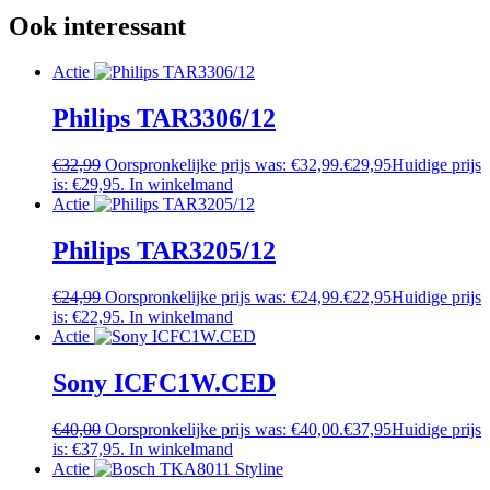
Ook interessant
Actie
Philips TAR3306/12
€
32,99
Oorspronkelijke prijs was: €32,99.
€
29,95
Huidige prijs
is: €29,95.
In winkelmand
Actie
Philips TAR3205/12
€
24,99
Oorspronkelijke prijs was: €24,99.
€
22,95
Huidige prijs
is: €22,95.
In winkelmand
Actie
Sony ICFC1W.CED
€
40,00
Oorspronkelijke prijs was: €40,00.
€
37,95
Huidige prijs
is: €37,95.
In winkelmand
Actie