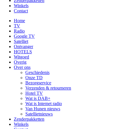
Zenderpakketten
Winkels
Contact
Home
TV
Radio
Google TV
Satelliet
Ontvanger
HOTELS
Witgoed
Overig
Over ons
Geschiedenis
Onze TD
Bezorgservice
Verzenden & retourneren
Hotel TV
Wat is DAB+
Wat is Internet radio
Van Hunen nieuws
Satellietnieuws
Zenderpakketten
Winkels