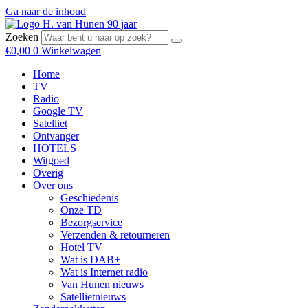
Ga naar de inhoud
Zoeken
€
0,00
0
Winkelwagen
Home
TV
Radio
Google TV
Satelliet
Ontvanger
HOTELS
Witgoed
Overig
Over ons
Geschiedenis
Onze TD
Bezorgservice
Verzenden & retourneren
Hotel TV
Wat is DAB+
Wat is Internet radio
Van Hunen nieuws
Satellietnieuws