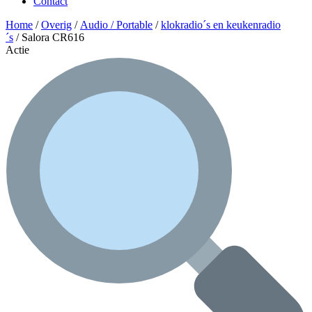
Contact
Home
/
Overig
/
Audio / Portable
/
klokradio´s en keukenradio
´s
/ Salora CR616
Actie