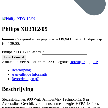
Philips XD3112/09
€
149,99
Oorspronkelijke prijs was: €149,99.
€
139,00
Huidige prijs
is: €139,00.
Philips XD3112/09 aantal
In winkelmand
Artikelnummer:
8710103939122
Categorie:
stofzuiger
Tag:
EP
Beschrijving
Aanvullende informatie
Beoordelingen (0)
Beschrijving
Sledestofzuiger, 900 Watt, AirflowMax Technologie, 9 m
Actieradius, Geschikt voor mensen met allergie, HEPA 13 filter,
Kierenmondstuk, Meubel afstofborstel, Telescoopbuis, TriActive