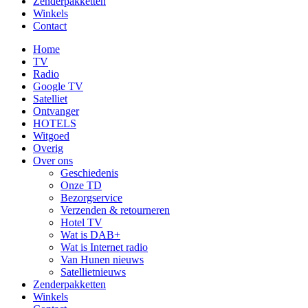
Zenderpakketten
Winkels
Contact
Home
TV
Radio
Google TV
Satelliet
Ontvanger
HOTELS
Witgoed
Overig
Over ons
Geschiedenis
Onze TD
Bezorgservice
Verzenden & retourneren
Hotel TV
Wat is DAB+
Wat is Internet radio
Van Hunen nieuws
Satellietnieuws
Zenderpakketten
Winkels