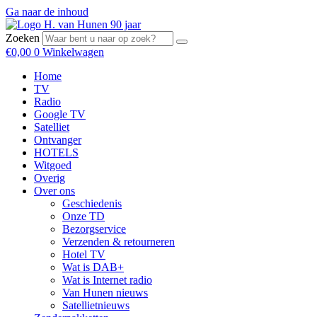
Ga naar de inhoud
Zoeken
€
0,00
0
Winkelwagen
Home
TV
Radio
Google TV
Satelliet
Ontvanger
HOTELS
Witgoed
Overig
Over ons
Geschiedenis
Onze TD
Bezorgservice
Verzenden & retourneren
Hotel TV
Wat is DAB+
Wat is Internet radio
Van Hunen nieuws
Satellietnieuws