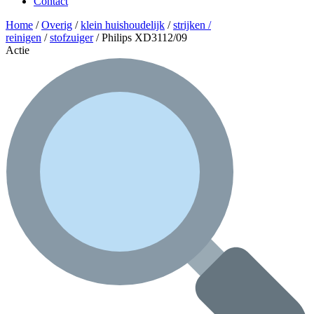
Contact
Home
/
Overig
/
klein huishoudelijk
/
strijken /
reinigen
/
stofzuiger
/ Philips XD3112/09
Actie