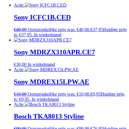
Actie
Sony ICFC1B.CED
€
40,00
Oorspronkelijke prijs was: €40,00.
€
37,95
Huidige prijs
is: €37,95.
In winkelmand
Sony MDRZX310APR.CE7
€
30,00
In winkelmand
Actie
Sony MDREX15LPW.AE
€
10,00
Oorspronkelijke prijs was: €10,00.
€
9,95
Huidige prijs
is: €9,95.
In winkelmand
Actie
Bosch TKA8013 Styline
€
99,99
Oorspronkelijke prijs was: €99,99.
€
76,95
Huidige prijs