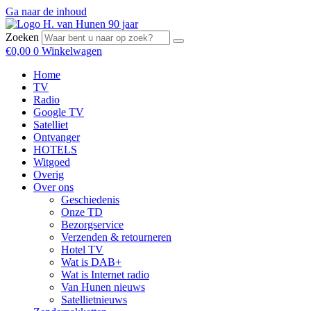
Ga naar de inhoud
Zoeken
€
0,00
0
Winkelwagen
Home
TV
Radio
Google TV
Satelliet
Ontvanger
HOTELS
Witgoed
Overig
Over ons
Geschiedenis
Onze TD
Bezorgservice
Verzenden & retourneren
Hotel TV
Wat is DAB+
Wat is Internet radio
Van Hunen nieuws
Satellietnieuws