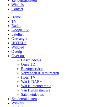
Zenderpakketten
Winkels
Contact
Home
TV
Radio
Google TV
Satelliet
Ontvanger
HOTELS
Witgoed
Overig
Over ons
Geschiedenis
Onze TD
Bezorgservice
Verzenden & retourneren
Hotel TV
Wat is DAB+
Wat is Internet radio
Van Hunen nieuws
Satellietnieuws
Zenderpakketten
Winkels