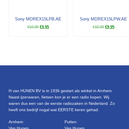
Sony MDREX15LPB.AE
Sony MDREX15LPW.AE
€
10,00
€
9,95
€
10,00
€
9,95
H van HUNEN BV is in 1936 gestart als winkel in Arnhem.
Naast ijzerwaren, fietsen kon je er een radio kopen. Wij
waren dus een van de eerste radiozaken in Nederland. Zo
heeft ons bedrijf nogal wat EERSTE keren gehad.
Arnhem:
Putten:
Van Hunen
Van Hunen