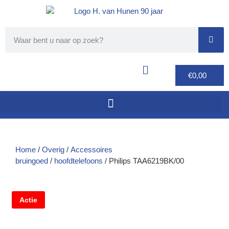
€
0,00
Home
/
Overig
/
Accessoires
bruingoed
/
hoofdtelefoons
/ Philips TAA6219BK/00
Actie