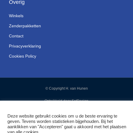
Overig
Winkels
Zenderpakketten
Contact
Privacyverklaring
Cookies Policy
© Copyright H. van Hunen
Ontwikkeld door SatDesign
Deze website gebruikt cookies om u de beste ervaring te
geven. Tevens worden statistieken bijgehouden. Bij het
aanklikken van "Accepteren" gaat u akkoord met het plaatsen
van alle cookies.