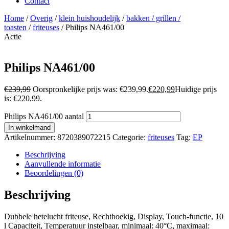
Contact
Home
/
Overig
/
klein huishoudelijk
/
bakken / grillen /
toasten
/
friteuses
/ Philips NA461/00
Actie
Philips NA461/00
€
239,99
Oorspronkelijke prijs was: €239,99.
€
220,99
Huidige prijs
is: €220,99.
Philips NA461/00 aantal
In winkelmand
Artikelnummer:
8720389072215
Categorie:
friteuses
Tag:
EP
Beschrijving
Aanvullende informatie
Beoordelingen (0)
Beschrijving
Dubbele hetelucht friteuse, Rechthoekig, Display, Touch-functie, 10
l Capaciteit, Temperatuur instelbaar, minimaal: 40°C, maximaal: