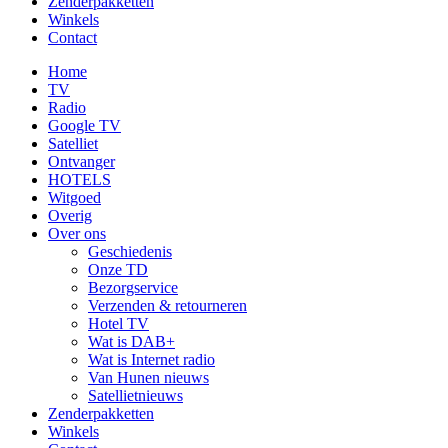
Zenderpakketten
Winkels
Contact
Home
TV
Radio
Google TV
Satelliet
Ontvanger
HOTELS
Witgoed
Overig
Over ons
Geschiedenis
Onze TD
Bezorgservice
Verzenden & retourneren
Hotel TV
Wat is DAB+
Wat is Internet radio
Van Hunen nieuws
Satellietnieuws
Zenderpakketten
Winkels