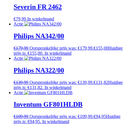
Severin FR 2462
€
79,99
In winkelmand
Actie
Philips NA342/00
€
179,99
Oorspronkelijke prijs was: €179,99.
€
155,00
Huidige
prijs is: €155,00.
In winkelmand
Actie
Philips NA322/00
€
139,99
Oorspronkelijke prijs was: €139,99.
€
131,82
Huidige
prijs is: €131,82.
In winkelmand
Actie
Inventum GF801HLDB
€
109,99
Oorspronkelijke prijs was: €109,99.
€
94,95
Huidige
prijs is: €94,95.
In winkelmand