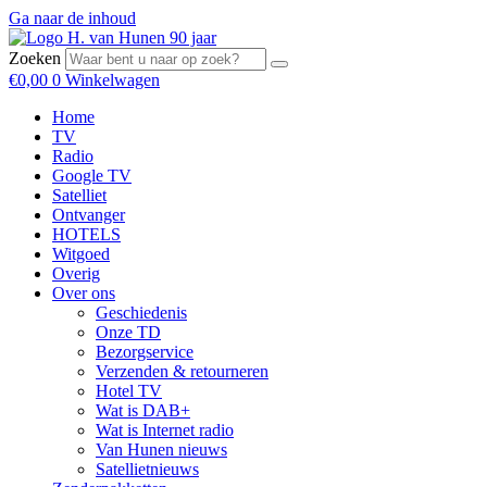
Ga naar de inhoud
Zoeken
€
0,00
0
Winkelwagen
Home
TV
Radio
Google TV
Satelliet
Ontvanger
HOTELS
Witgoed
Overig
Over ons
Geschiedenis
Onze TD
Bezorgservice
Verzenden & retourneren
Hotel TV
Wat is DAB+
Wat is Internet radio
Van Hunen nieuws
Satellietnieuws