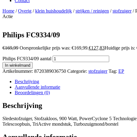
Contact
Home
/
Overig
/
klein huishoudelijk
/
strijken / reinigen
/
stofzuiger
/ 
Actie
Philips FC9334/09
€
169,99
Oorspronkelijke prijs was: €169,99.
€
127,83
Huidige prijs is:
Philips FC9334/09 aantal
In winkelmand
Artikelnummer:
8720389036750
Categorie:
stofzuiger
Tag:
EP
Beschrijving
Aanvullende informatie
Beoordelingen (0)
Beschrijving
Sledestofzuiger, Stofzakloos, 900 Watt, PowerCyclone 5 Technologie, 
Telescoopbuis, TriActive mondstuk, Turbozuigmond/borstel
Aanvullende informatie