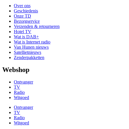
Over ons
Geschiedenis
Onze TD
Bezorgservice
Verzenden & retourneren
Hotel TV
Wat is DAB+
Wat is Internet radio
Van Hunen nieuws
Satellietnieuws
Zenderpakketten
Webshop
Ontvanger
TV
Radio
Witgoed
Ontvanger
TV
Radio
Witgoed