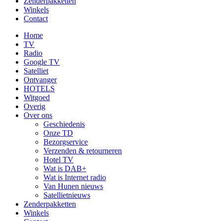
Zenderpakketten
Winkels
Contact
Home
TV
Radio
Google TV
Satelliet
Ontvanger
HOTELS
Witgoed
Overig
Over ons
Geschiedenis
Onze TD
Bezorgservice
Verzenden & retourneren
Hotel TV
Wat is DAB+
Wat is Internet radio
Van Hunen nieuws
Satellietnieuws
Zenderpakketten
Winkels