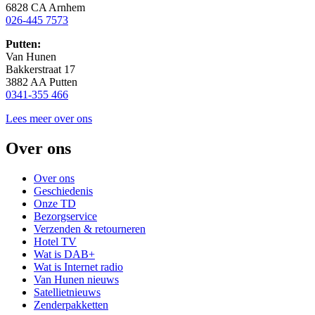
6828 CA Arnhem
026-445 7573
Putten:
Van Hunen
Bakkerstraat 17
3882 AA Putten
0341-355 466
Lees meer over ons
Over ons
Over ons
Geschiedenis
Onze TD
Bezorgservice
Verzenden & retourneren
Hotel TV
Wat is DAB+
Wat is Internet radio
Van Hunen nieuws
Satellietnieuws
Zenderpakketten