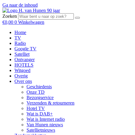
Ga naar de inhoud
Zoeken
€
0,00
0
Winkelwagen
Home
TV
Radio
Google TV
Satelliet
Ontvanger
HOTELS
Witgoed
Overig
Over ons
Geschiedenis
Onze TD
Bezorgservice
Verzenden & retourneren
Hotel TV
Wat is DAB+
Wat is Internet radio
Van Hunen nieuws
Satellietnieuws