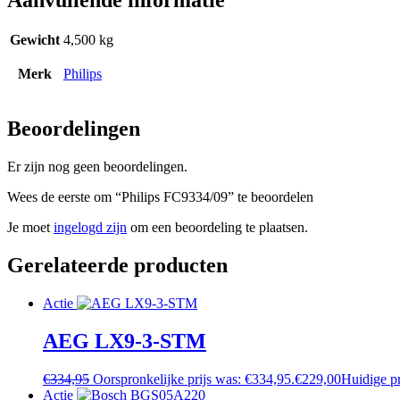
Gewicht
4,500 kg
Merk
Philips
Beoordelingen
Er zijn nog geen beoordelingen.
Wees de eerste om “Philips FC9334/09” te beoordelen
Je moet
ingelogd zijn
om een beoordeling te plaatsen.
Gerelateerde producten
Actie
AEG LX9-3-STM
€
334,95
Oorspronkelijke prijs was: €334,95.
€
229,00
Huidige pr
Actie