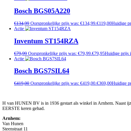
Bosch BGS05A220
€
134,99
Oorspronkelijke prijs was: €134,99.
€
119,00
Huidige pr
Actie
Inventum ST154RZA
€
79,99
Oorspronkelijke prijs was: €79,99.
€
79,95
Huidige prijs 
Actie
Bosch BGS7SIL64
€
419,00
Oorspronkelijke prijs was: €419,00.
€
369,00
Huidige pr
H van HUNEN BV is in 1936 gestart als winkel in Arnhem. Naast ijzer
EERSTE keren gehad.
Arnhem:
Van Hunen
Steenstraat 11