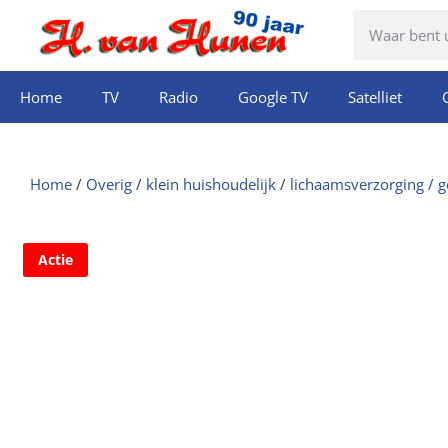
Home
TV
Radio
Google TV
Satelliet
Home
/
Overig
/
klein huishoudelijk
/
lichaamsverzorging / 
Actie