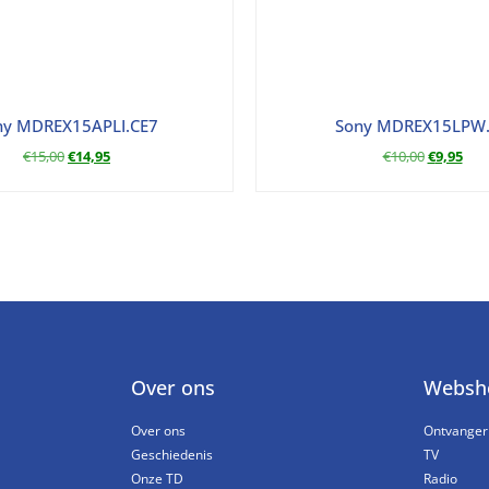
ny MDREX15APLI.CE7
Sony MDREX15LPW
€
15,00
€
14,95
€
10,00
€
9,95
Over ons
Websh
Over ons
Ontvanger
Geschiedenis
TV
Onze TD
Radio