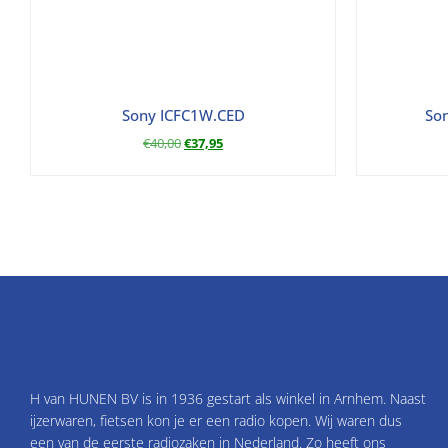
Sony ICFC1W.CED
So
€
40,00
€
37,95
H van HUNEN BV is in 1936 gestart als winkel in Arnhem. Naast
ijzerwaren, fietsen kon je er een radio kopen. Wij waren dus
een van de eerste radiozaken in Nederland. Zo heeft ons