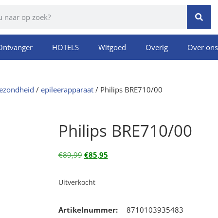
Ontvanger
HOTELS
Witgoed
Overig
Over ons
gezondheid
/
epileerapparaat
/ Philips BRE710/00
Philips BRE710/00
€
89,99
€
85,95
Uitverkocht
Artikelnummer:
8710103935483