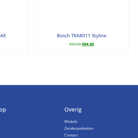
.AE
Bosch TKA8011 Styline
€
99,99
€
94,85
op
Overig
Winkels
Zenderpakketten
Contact