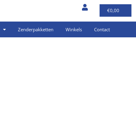
€
0,00
Zenderpakketten
Winkels
Contact