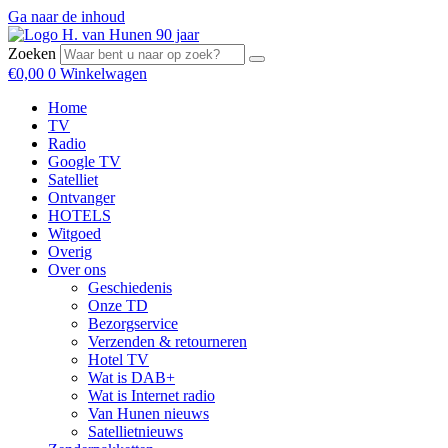
Ga naar de inhoud
Zoeken
€
0,00
0
Winkelwagen
Home
TV
Radio
Google TV
Satelliet
Ontvanger
HOTELS
Witgoed
Overig
Over ons
Geschiedenis
Onze TD
Bezorgservice
Verzenden & retourneren
Hotel TV
Wat is DAB+
Wat is Internet radio
Van Hunen nieuws
Satellietnieuws