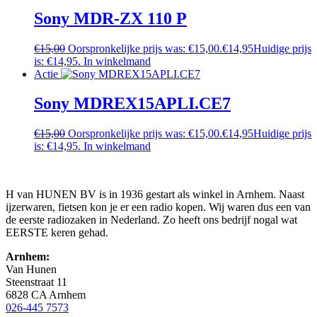
Sony MDR-ZX 110 P
€
15,00
Oorspronkelijke prijs was: €15,00.
€
14,95
Huidige prijs
is: €14,95.
In winkelmand
Actie
Sony MDREX15APLI.CE7
€
15,00
Oorspronkelijke prijs was: €15,00.
€
14,95
Huidige prijs
is: €14,95.
In winkelmand
H van HUNEN BV is in 1936 gestart als winkel in Arnhem. Naast
ijzerwaren, fietsen kon je er een radio kopen. Wij waren dus een van
de eerste radiozaken in Nederland. Zo heeft ons bedrijf nogal wat
EERSTE keren gehad.
Arnhem:
Van Hunen
Steenstraat 11
6828 CA Arnhem
026-445 7573