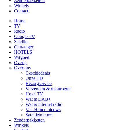
Zenderpakketten
Winkels
Contact
Home
TV
Radio
Google TV
Satelliet
Ontvanger
HOTELS
Witgoed
Overig
Over ons
Geschiedenis
Onze TD
Bezorgservice
Verzenden & retourneren
Hotel TV
Wat is DAB+
Wat is Internet radio
Van Hunen nieuws
Satellietnieuws
Zenderpakketten
Winkels