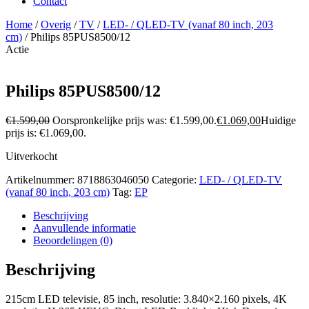
Contact
Home
/
Overig
/
TV
/
LED- / QLED-TV (vanaf 80 inch, 203
cm)
/ Philips 85PUS8500/12
Actie
Philips 85PUS8500/12
€
1.599,00
Oorspronkelijke prijs was: €1.599,00.
€
1.069,00
Huidige
prijs is: €1.069,00.
Uitverkocht
Artikelnummer:
8718863046050
Categorie:
LED- / QLED-TV
(vanaf 80 inch, 203 cm)
Tag:
EP
Beschrijving
Aanvullende informatie
Beoordelingen (0)
Beschrijving
215cm LED televisie, 85 inch, resolutie: 3.840×2.160 pixels, 4K