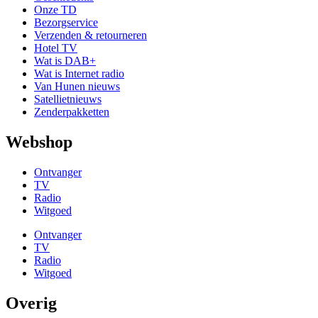
Onze TD
Bezorgservice
Verzenden & retourneren
Hotel TV
Wat is DAB+
Wat is Internet radio
Van Hunen nieuws
Satellietnieuws
Zenderpakketten
Webshop
Ontvanger
TV
Radio
Witgoed
Ontvanger
TV
Radio
Witgoed
Overig