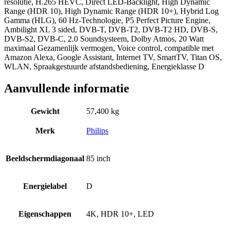
resolutie, H.265 HEVC, Direct LED-Backlight, High Dynamic
Range (HDR 10), High Dynamic Range (HDR 10+), Hybrid Log
Gamma (HLG), 60 Hz-Technologie, P5 Perfect Picture Engine,
Ambilight XL 3 sided, DVB-T, DVB-T2, DVB-T2 HD, DVB-S,
DVB-S2, DVB-C, 2.0 Soundsysteem, Dolby Atmos, 20 Watt
maximaal Gezamenlijk vermogen, Voice control, compatible met
Amazon Alexa, Google Assistant, Internet TV, SmartTV, Titan OS,
WLAN, Spraakgestuurde afstandsbediening, Energieklasse D
Aanvullende informatie
Gewicht
57,400 kg
Merk
Philips
Beeldschermdiagonaal
85 inch
Energielabel
D
Eigenschappen
4K, HDR 10+, LED